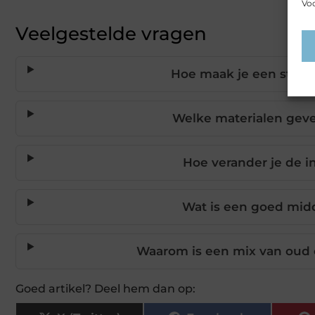
Voo
Veelgestelde vragen
Hoe maak je een stand
Welke materialen gev
Hoe verander je de 
Wat is een goed midd
Waarom is een mix van oud e
Goed artikel? Deel hem dan op: