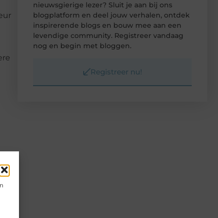
nieuwsgierige lezer? Sluit je aan bij ons
blogplatform en deel jouw verhalen, ontdek
eur
inspirerende blogs en bouw mee aan een
levendige community. Registreer vandaag
nog en begin met bloggen.
ere
Registreer nu!
s,
en