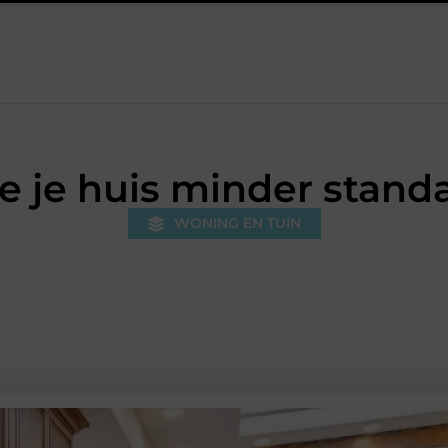
zes die je huis minder standaard maken
Leren krijgt meer ruim
ie je huis minder stan
WONING EN TUIN