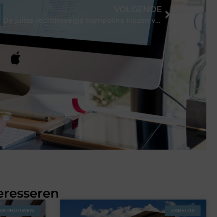
VOLGENDE
De juiste rechthoekige trampoline kiezen voor jouw tuin
eresseren
VERBOUWEN
ZAKELIJK