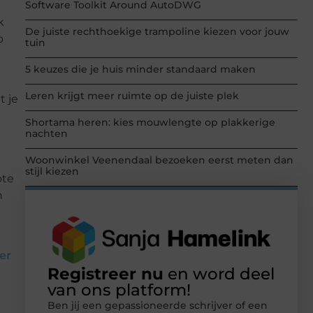
Software Toolkit Around AutoDWG
k
De juiste rechthoekige trampoline kiezen voor jouw
p
tuin
5 keuzes die je huis minder standaard maken
Leren krijgt meer ruimte op de juiste plek
t je
Shortama heren: kies mouwlengte op plakkerige
nachten
Woonwinkel Veenendaal bezoeken eerst meten dan
stijl kiezen
ote
n
ier
Registreer nu
en word deel
van ons platform!
Ben jij een gepassioneerde schrijver of een