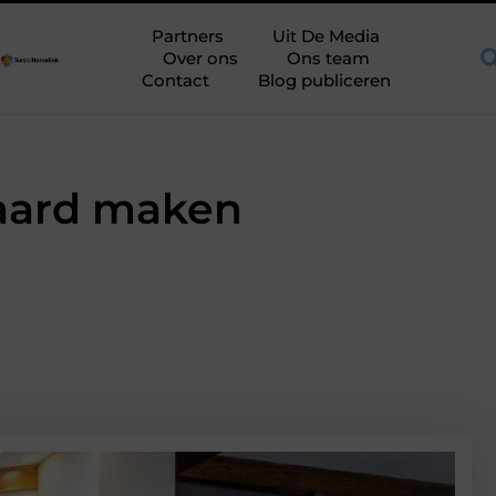
te op de juiste plek
Shortama heren: kies mouwlengte op plak
Partners
Uit De Media
Over ons
Ons team
Contact
Blog publiceren
daard maken