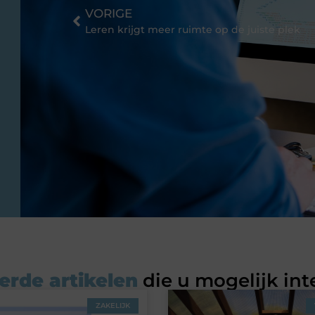
VORIGE
Leren krijgt meer ruimte op de juiste plek
erde artikelen
die u mogelijk int
ZAKELIJK