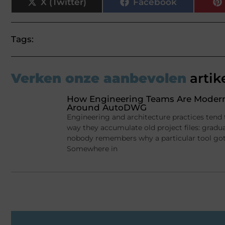
X (Twitter)
Facebook
Tags:
Verken onze aanbevolen
artik
How Engineering Teams Are Moderni
Around AutoDWG
Engineering and architecture practices tend
way they accumulate old project files: gradu
nobody remembers why a particular tool got in
Somewhere in