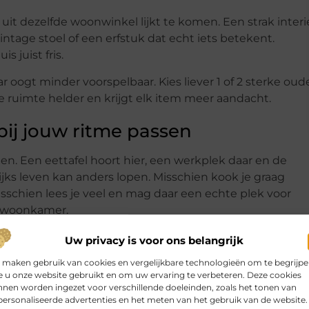
uit dezelfde woonwinkel lijkt te komen. Een strak interi
ntage stoel of een erfstuk dat echt iets betekent.
 juist fris.
ar oogt minder voorspelbaar. Kies liever 1 of 2 sterke oud
de ruimte helder en krijgt elk item meer aandacht.
bij jouw ritme passen
n. Een eettafel hoort hier, een werkplek daar en de
ks leven kan anders lopen. Misschien kook je graag
schien lees je veel en mag daar een echte plek voor
e woonkamer.
s dat persoonlijker aanvoelt. Niet omdat alles opvallend i
Uw privacy is voor ons belangrijk
 maken gebruik van cookies en vergelijkbare technologieën om te begrijp
 u onze website gebruikt en om uw ervaring te verbeteren. Deze cookies
nen worden ingezet voor verschillende doeleinden, zoals het tonen van
ersonaliseerde advertenties en het meten van het gebruik van de website.