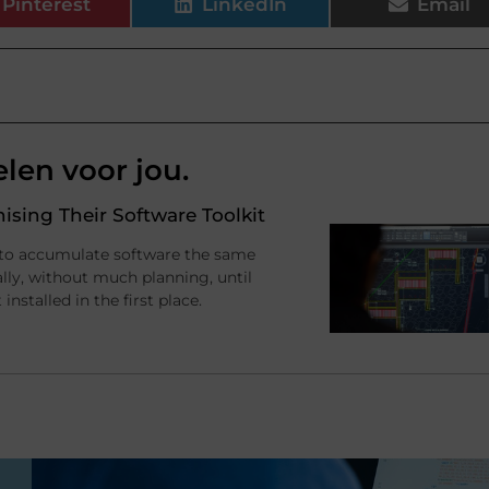
Pinterest
LinkedIn
Email
elen voor jou.
sing Their Software Toolkit
 to accumulate software the same
ally, without much planning, until
stalled in the first place.