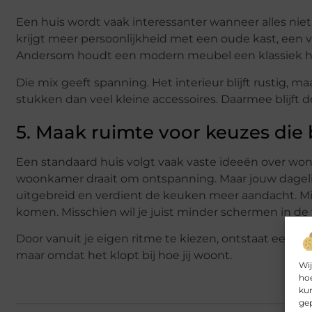
Een huis wordt vaak interessanter wanneer alles niet 
krijgt meer persoonlijkheid met een oude kast, een vi
Andersom houdt een modern meubel een klassiek huis
Die mix geeft spanning. Het interieur blijft rustig, ma
stukken dan veel kleine accessoires. Daarmee blijft 
5. Maak ruimte voor keuzes die 
Een standaard huis volgt vaak vaste ideeën over wone
woonkamer draait om ontspanning. Maar jouw dagelij
uitgebreid en verdient de keuken meer aandacht. Mis
komen. Misschien wil je juist minder schermen in d
Door vanuit je eigen ritme te kiezen, ontstaat een hui
maar omdat het klopt bij hoe jij woont.
Wij
hoe
kun
gep