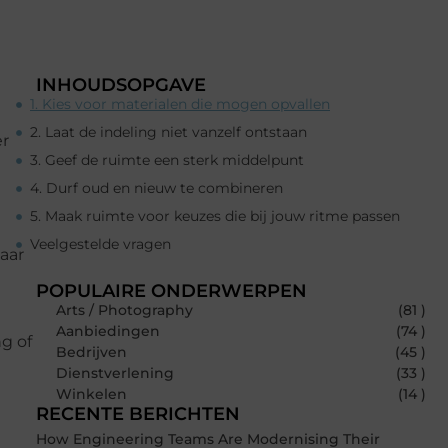
INHOUDSOPGAVE
1. Kies voor materialen die mogen opvallen
2. Laat de indeling niet vanzelf ontstaan
er
3. Geef de ruimte een sterk middelpunt
4. Durf oud en nieuw te combineren
5. Maak ruimte voor keuzes die bij jouw ritme passen
Veelgestelde vragen
maar
POPULAIRE ONDERWERPEN
Arts / Photography
(81 )
Aanbiedingen
(74 )
g of
Bedrijven
(45 )
Dienstverlening
(33 )
Winkelen
(14 )
RECENTE BERICHTEN
How Engineering Teams Are Modernising Their