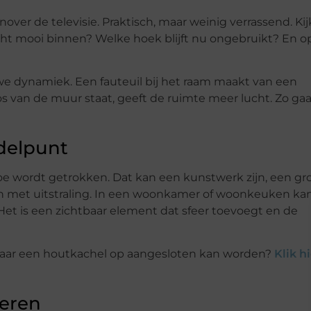
er de televisie. Praktisch, maar weinig verrassend. Kij
cht mooi binnen? Welke hoek blijft nu ongebruikt? En o
we dynamiek. Een fauteuil bij het raam maakt van een
os van de muur staat, geeft de ruimte meer lucht. Zo gaa
ddelpunt
rtoe wordt getrokken. Dat kan een kunstwerk zijn, een gr
n met uitstraling. In een woonkamer of woonkeuken ka
Het is een zichtbaar element dat sfeer toevoegt en de
f daar een houtkachel op aangesloten kan worden?
Klik h
neren