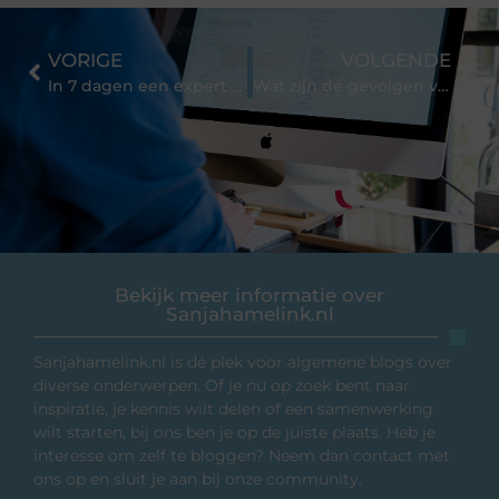
VORIGE
VOLGENDE
In 7 dagen een expert worden in het creëren van de perfecte buitenruimte
Wat zijn de gevolgen van een zwembad in je achtertuin?
Bekijk meer informatie over
Sanjahamelink.nl
Sanjahamelink.nl is dé plek voor algemene blogs over
diverse onderwerpen. Of je nu op zoek bent naar
inspiratie, je kennis wilt delen of een samenwerking
wilt starten, bij ons ben je op de juiste plaats. Heb je
interesse om zelf te bloggen? Neem dan contact met
ons op en sluit je aan bij onze community.