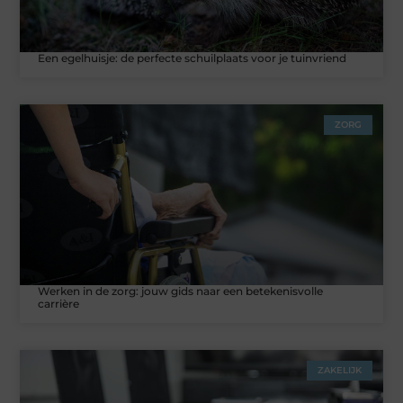
Een egelhuisje: de perfecte schuilplaats voor je tuinvriend
ZORG
Werken in de zorg: jouw gids naar een betekenisvolle
carrière
ZAKELIJK