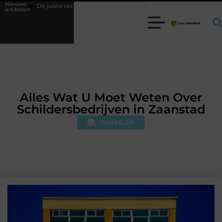
Nieuwe
 rechthoekige trampoline kiezen voor jouw tuin
5 keuzes die je huis 
artikelen
Alles Wat U Moet Weten Over
Schildersbedrijven in Zaanstad
WINKELEN