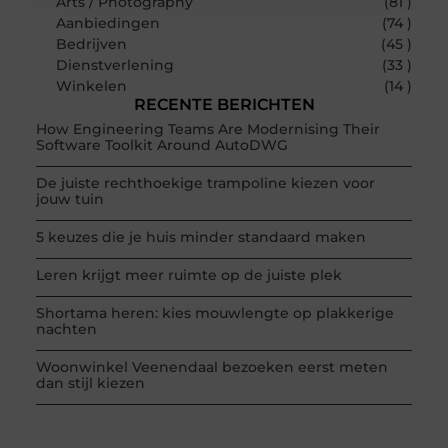
Arts / Photography
(81 )
Aanbiedingen
(74 )
Bedrijven
(45 )
Dienstverlening
(33 )
Winkelen
(14 )
RECENTE BERICHTEN
How Engineering Teams Are Modernising Their
Software Toolkit Around AutoDWG
De juiste rechthoekige trampoline kiezen voor
jouw tuin
5 keuzes die je huis minder standaard maken
Leren krijgt meer ruimte op de juiste plek
Shortama heren: kies mouwlengte op plakkerige
nachten
Woonwinkel Veenendaal bezoeken eerst meten
dan stijl kiezen