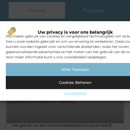
Over ons
Ons team
Uw privacy is voor ons belangrijk
Wij maken gebruik van cookies en vergelijkbare technologieën om te b
hoe u onze website gebruikt en om uw ervaring te verbeteren. Deze co
kunnen worden ingezet voor verschillende doeleinden, zoals het tonen
Gerelateerde artikelen
die u
gepersonaliseerde advertenties en het meten van het gebruik van de we
mogelijk interesseren
Voor meer informatie kunt u ons cookiebeleid raadplegen.
Alles Toestaan
BLOG
Cookies Beheren
Cookiebeleid
Het gemak van een schoonmaakbedrijf voor jouw bedrijf