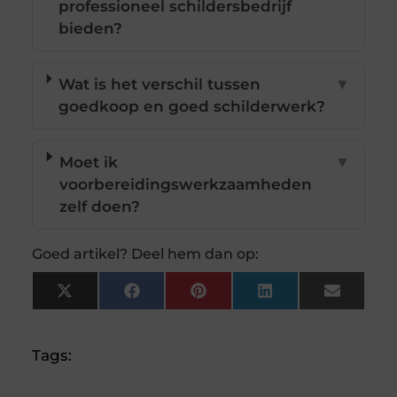
professioneel schildersbedrijf
bieden?
Wat is het verschil tussen
▼
goedkoop en goed schilderwerk?
Moet ik
▼
voorbereidingswerkzaamheden
zelf doen?
Goed artikel? Deel hem dan op:
X
Facebook
Pinterest
LinkedIn
Email
(Twitter)
Tags: