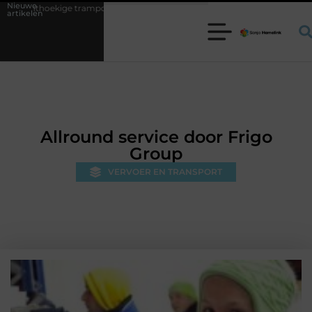
Nieuwe
ampoline kiezen voor jouw tuin
5 keuzes die je huis minder standaar
artikelen
Allround service door Frigo
Group
VERVOER EN TRANSPORT