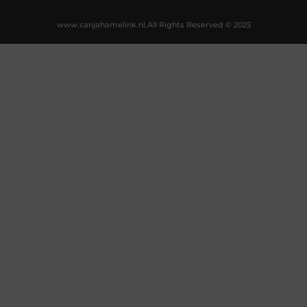
www.sanjahamelink.nl.
All Rights Reserved © 2025