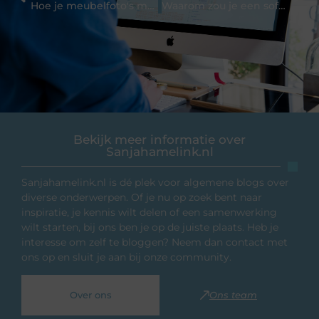
Hoe je meubelfoto's maakt voor e-commerce
Waarom zou je een softshell werkjas dragen?
Bekijk meer informatie over
Sanjahamelink.nl
Sanjahamelink.nl is dé plek voor algemene blogs over
diverse onderwerpen. Of je nu op zoek bent naar
inspiratie, je kennis wilt delen of een samenwerking
wilt starten, bij ons ben je op de juiste plaats. Heb je
interesse om zelf te bloggen? Neem dan contact met
ons op en sluit je aan bij onze community.
Over ons
Ons team