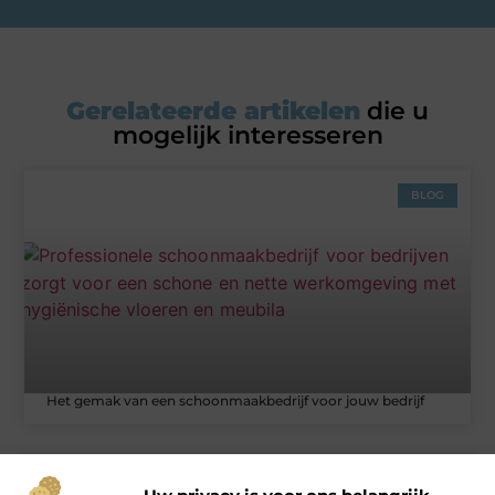
Gerelateerde artikelen
die u
mogelijk interesseren
BLOG
Het gemak van een schoonmaakbedrijf voor jouw bedrijf
ZAKELIJK