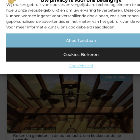
Uw privacy is voor ons belangrijk
Wij maken gebruik van cookies en vergelijkbare technologieën om te b
hoe u onze website gebruikt en om uw ervaring te verbeteren. Deze co
kunnen worden ingezet voor verschillende doeleinden, zoals het tonen
gepersonaliseerde advertenties en het meten van het gebruik van de we
Voor meer informatie kunt u ons cookiebeleid raadplegen.
Alles Toestaan
Rust en vertrouwen op elke locatie
Cookies Beheren
Cookiebeleid
VERBOUWEN
Koken en genieten in de buitenlucht: een keuken onder je
veranda