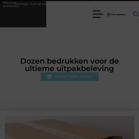
Nieuwe
ampoline kiezen voor jouw tuin
5 keuzes die je huis minder standaard
artikelen
Dozen bedrukken voor de
ultieme uitpakbeleving
DIENSTVERLENING