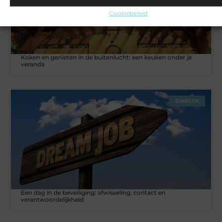
Cookiebeleid
Koken en genieten in de buitenlucht: een keuken onder je
veranda
ZAKELIJK
Een dag in de beveiliging: afwisseling, contact en
verantwoordelijkheid