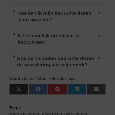
Hoe kan ik mijn bedrukte dozen
▼
laten opvallen?
Is het moeilijk om dozen te
▼
bedrukken?
Hoe beïnvloeden bedrukte dozen
▼
de waardering van mijn merk?
Goed artikel? Deel hem dan op:
X
Facebook
Pinterest
LinkedIn
Email
(Twitter)
Tags:
bedrukte dozen
,
doos bedrukken
,
dozen