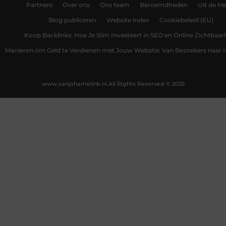
Partners
Over ons
Ons team
Beroemdheden
Uit de Me
Blog publiceren
Website index
Cookiebeleid (EU)
Koop Backlinks: Hoe Je Slim Investeert in SEO en Online Zichtbaar
Manieren om Geld te Verdienen met Jouw Website: Van Bezoekers naar
www.sanjahamelink.nl.
All Rights Reserved © 2025