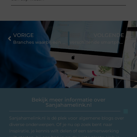
VORIGE
VOLGENDE
Branches waarbij een management ondenkbaar is
Verschillende smartphone hoesjes
Bekijk meer informatie over
Sanjahamelink.nl
Sanjahamelink.nl is dé plek voor algemene blogs over
diverse onderwerpen. Of je nu op zoek bent naar
inspiratie, je kennis wilt delen of een samenwerking