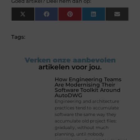
Goed artikel? Deel hem dan op:
X
Facebook
Pinterest
LinkedIn
Email
(Twitter)
Tags:
Verken onze aanbevolen
artikelen voor jou.
How Engineering Teams
Are Modernising Their
Software Toolkit Around
AutoDWG
Engineering and architecture
practices tend to accumulate
software the same way they
accumulate old project files:
gradually, without much
planning, until nobody