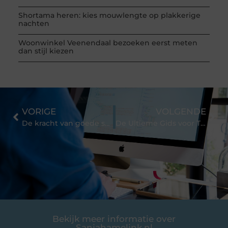
Shortama heren: kies mouwlengte op plakkerige
nachten
Woonwinkel Veenendaal bezoeken eerst meten
dan stijl kiezen
VORIGE
VOLGENDE
De kracht van goede service
De Ultieme Gids voor Thuiszorg in Groningen: Waar Moet U Opletten?
Bekijk meer informatie over
Sanjahamelink.nl