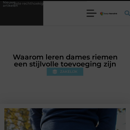
Nieuwe
oekige trampoline kiezen voor jouw tuin
5 keuzes die je huis minder 
artikelen
Waarom leren dames riemen
een stijlvolle toevoeging zijn
ZAKELIJK