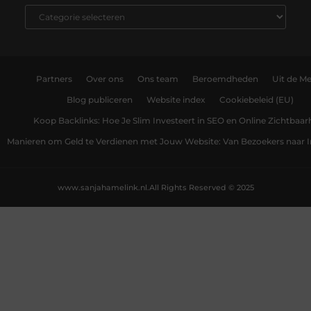
Partners
Over ons
Ons team
Beroemdheden
Uit de Me
Blog publiceren
Website index
Cookiebeleid (EU)
Koop Backlinks: Hoe Je Slim Investeert in SEO en Online Zichtbaar
Manieren om Geld te Verdienen met Jouw Website: Van Bezoekers naar
www.sanjahamelink.nl.
All Rights Reserved © 2025