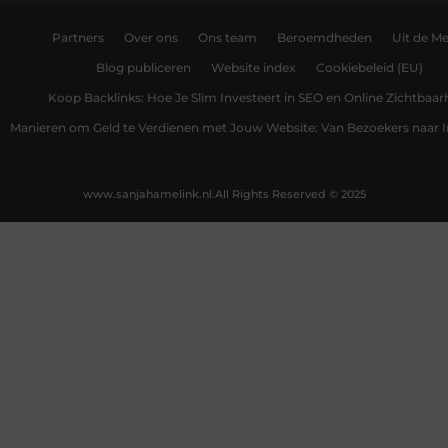
Partners
Over ons
Ons team
Beroemdheden
Uit de Me
Blog publiceren
Website index
Cookiebeleid (EU)
Koop Backlinks: Hoe Je Slim Investeert in SEO en Online Zichtbaar
Manieren om Geld te Verdienen met Jouw Website: Van Bezoekers naar
www.sanjahamelink.nl.
All Rights Reserved © 2025