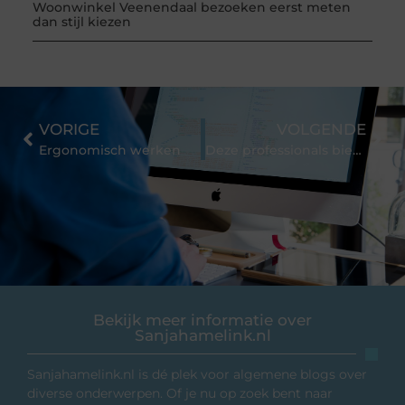
Woonwinkel Veenendaal bezoeken eerst meten
dan stijl kiezen
VORIGE
VOLGENDE
Ergonomisch werken
Deze professionals bieden ICT-oplossingen op maat voor het onderwijs
Bekijk meer informatie over
Sanjahamelink.nl
Sanjahamelink.nl is dé plek voor algemene blogs over
diverse onderwerpen. Of je nu op zoek bent naar