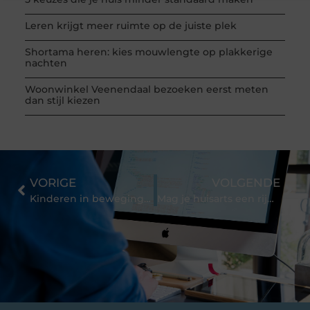
Leren krijgt meer ruimte op de juiste plek
Shortama heren: kies mouwlengte op plakkerige
nachten
Woonwinkel Veenendaal bezoeken eerst meten
dan stijl kiezen
VORIGE
VOLGENDE
Kinderen in beweging met een sportieve BSO in Breda
Mag je huisarts een rijbewijskeuring afnemen?