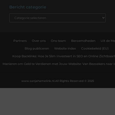
Bericht categorie
Partners
Over ons
Ons team
Beroemdheden
Uit de Me
Blog publiceren
Website index
Cookiebeleid (EU)
Koop Backlinks: Hoe Je Slim Investeert in SEO en Online Zichtbaar
Manieren om Geld te Verdienen met Jouw Website: Van Bezoekers naar
www.sanjahamelink.nl.
All Rights Reserved © 2025