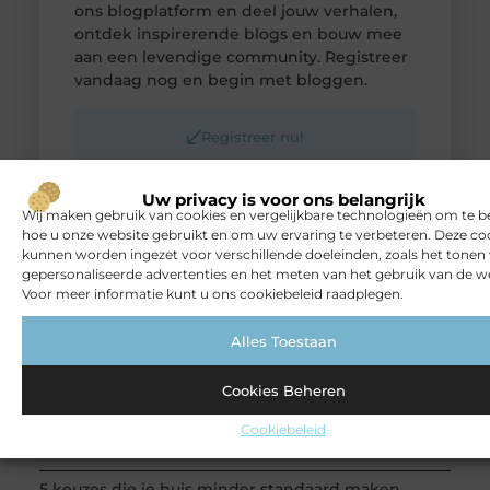
ons blogplatform en deel jouw verhalen,
ontdek inspirerende blogs en bouw mee
aan een levendige community. Registreer
vandaag nog en begin met bloggen.
Registreer nu!
Uw privacy is voor ons belangrijk
POPULAIRE ONDERWERPEN
Wij maken gebruik van cookies en vergelijkbare technologieën om te b
Arts / Photography
(81 )
hoe u onze website gebruikt en om uw ervaring te verbeteren. Deze co
Aanbiedingen
(74 )
kunnen worden ingezet voor verschillende doeleinden, zoals het tonen
gepersonaliseerde advertenties en het meten van het gebruik van de we
Bedrijven
(45 )
Voor meer informatie kunt u ons cookiebeleid raadplegen.
Dienstverlening
(33 )
Winkelen
(14 )
Alles Toestaan
RECENTE BERICHTEN
How Engineering Teams Are Modernising Their
Software Toolkit Around AutoDWG
Cookies Beheren
De juiste rechthoekige trampoline kiezen voor
Cookiebeleid
jouw tuin
5 keuzes die je huis minder standaard maken