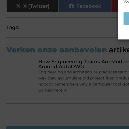
Voo
X (Twitter)
Facebook
Tags:
Verken onze aanbevolen
artik
How Engineering Teams Are Moderni
Around AutoDWG
Engineering and architecture practices tend
way they accumulate old project files: gradu
nobody remembers why a particular tool got in
Somewhere in