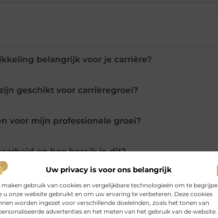
keling belangrijk voor je carrière?
ijn geschikt voor carrièregroei?
en voor mijn professionele groei?
aarheid en hoe bereik je dit?
Uw privacy is voor ons belangrijk
ing vinden voor loopbaanontwikkeling?
 maken gebruik van cookies en vergelijkbare technologieën om te begrijp
 u onze website gebruikt en om uw ervaring te verbeteren. Deze cookies
nen worden ingezet voor verschillende doeleinden, zoals het tonen van
ersonaliseerde advertenties en het meten van het gebruik van de website.