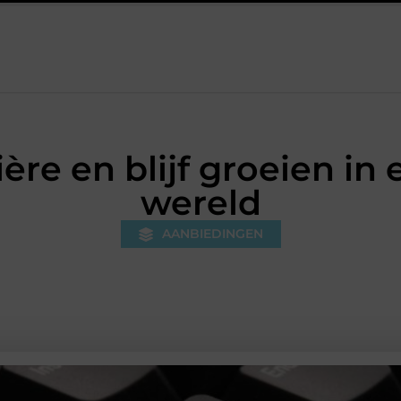
euzes die je huis minder standaard maken
Leren krijgt meer rui
ière en blijf groeien i
wereld
AANBIEDINGEN