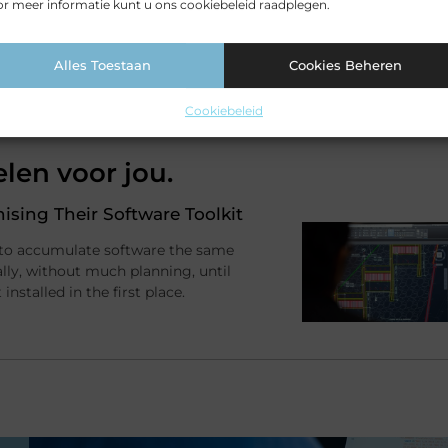
r meer informatie kunt u ons cookiebeleid raadplegen.
Pinterest
LinkedIn
Email
Alles Toestaan
Cookies Beheren
Cookiebeleid
elen voor jou.
sing Their Software Toolkit
 to accumulate software the same
ally, without much planning, until
stalled in the first place.