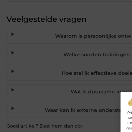
Veelgestelde vragen
Waarom is persoonlijke ontwik
Welke soorten trainingen z
Hoe stel ik effectieve doel
Wat is duurzame inzetb
Waar kan ik externe ondersteun
Wij
hoe
kun
Goed artikel? Deel hem dan op:
gep