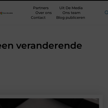
mte op de juiste plek
Shortama heren: kies mouwlengte op pla
Partners
Uit De Media
Over ons
Ons team
Contact
Blog publiceren
n een veranderende