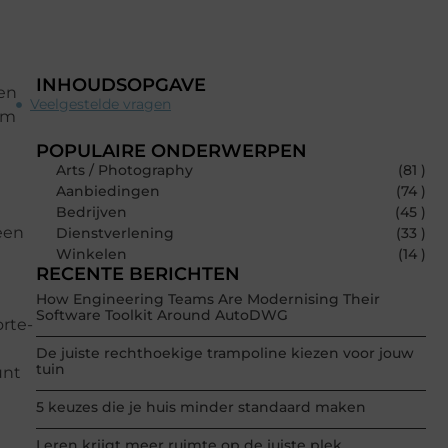
INHOUDSOPGAVE
den
Veelgestelde vragen
om
POPULAIRE ONDERWERPEN
Arts / Photography
(81 )
Aanbiedingen
(74 )
Bedrijven
(45 )
leen
Dienstverlening
(33 )
Winkelen
(14 )
RECENTE BERICHTEN
How Engineering Teams Are Modernising Their
Software Toolkit Around AutoDWG
orte-
De juiste rechthoekige trampoline kiezen voor jouw
tuin
unt
5 keuzes die je huis minder standaard maken
Leren krijgt meer ruimte op de juiste plek