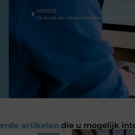
VORIGE
De kunst van visuele contentcreatie in marketing
erde artikelen
die u mogelijk int