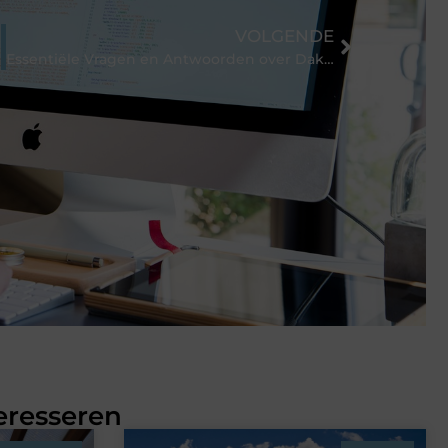
VOLGENDE
Essentiële Vragen en Antwoorden over Dakbedekking in Rotterdam
eresseren