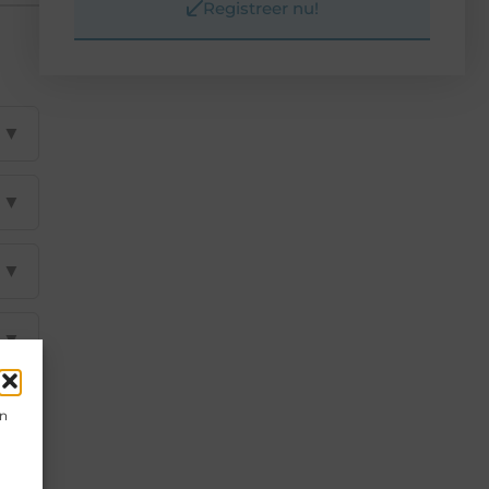
Registreer nu!
▼
▼
▼
▼
▼
en