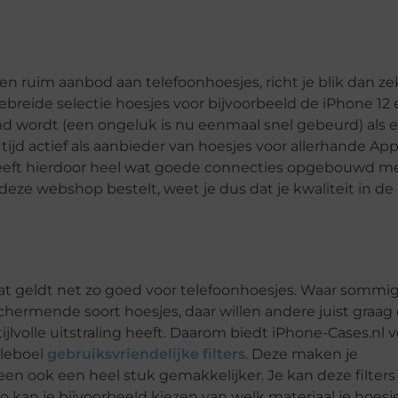
n ruim aanbod aan telefoonhoesjes, richt je blik dan ze
ebreide selectie hoesjes voor bijvoorbeeld de iPhone 12 
md wordt (een ongeluk is nu eenmaal snel gebeurd) als e
e tijd actief als aanbieder van hoesjes voor allerhande App
heeft hierdoor heel wat goede connecties opgebouwd m
eze webshop bestelt, weet je dus dat je kwaliteit in de
Dat geldt net zo goed voor telefoonhoesjes. Waar sommi
hermende soort hoesjes, daar willen andere juist graag
tijlvolle uitstraling heeft. Daarom biedt iPhone-Cases.nl 
eleboel
gebruiksvriendelijke filters
. Deze maken je
een ook een heel stuk gemakkelijker. Je kan deze filters
o kan je bijvoorbeeld kiezen van welk materiaal je hoesj