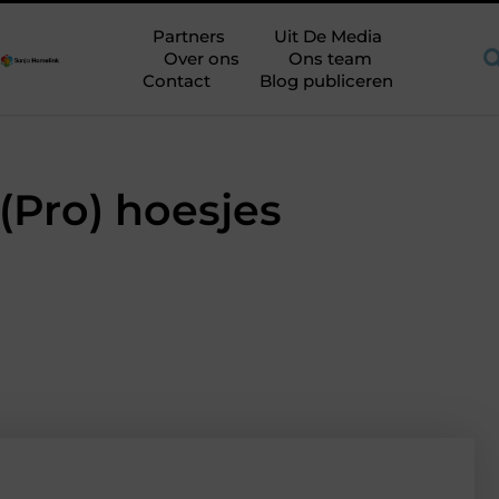
ruimte op de juiste plek
Shortama heren: kies mouwlengte op 
Partners
Uit De Media
Over ons
Ons team
Contact
Blog publiceren
(Pro) hoesjes