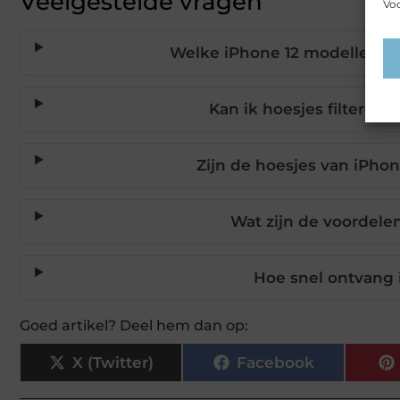
Veelgestelde vragen
Voo
Welke iPhone 12 modellen he
Kan ik hoesjes filteren 
Zijn de hoesjes van iPhon
Wat zijn de voordele
Hoe snel ontvang 
Goed artikel? Deel hem dan op:
X (Twitter)
Facebook