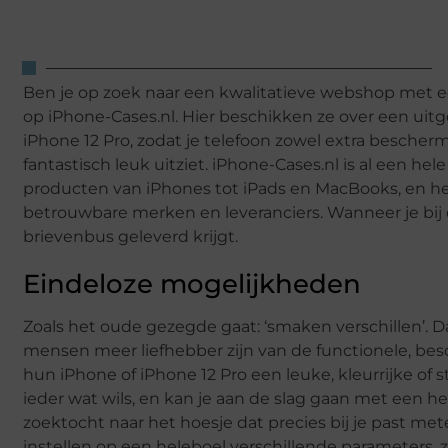
Ben je op zoek naar een kwalitatieve webshop met ee
op iPhone-Cases.nl. Hier beschikken ze over een uitg
iPhone 12 Pro, zodat je telefoon zowel extra bescher
fantastisch leuk uitziet. iPhone-Cases.nl is al een hel
producten van iPhones tot iPads en MacBooks, en 
betrouwbare merken en leveranciers. Wanneer je bij d
brievenbus geleverd krijgt.
Eindeloze mogelijkheden
Zoals het oude gezegde gaat: ‘smaken verschillen’. 
mensen meer liefhebber zijn van de functionele, besc
hun iPhone of iPhone 12 Pro een leuke, kleurrijke of s
ieder wat wils, en kan je aan de slag gaan met een h
zoektocht naar het hoesje dat precies bij je past met
instellen op een heleboel verschillende parameters, z