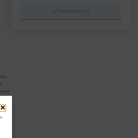
Registreer nu!
ens
n
eren
en