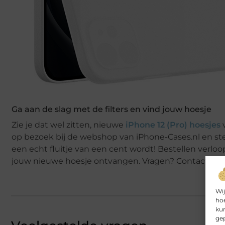
Ga aan de slag met de filters en vind jouw hoesje
Zie je dat wel zitten, nieuwe
iPhone 12 (Pro) hoesjes
v
op bezoek bij de webshop van iPhone-Cases.nl en ste
een echt fluitje van een cent wordt! Bestellen verloop
jouw nieuwe hoesje ontvangen. Vragen? Contactgege
Wij
hoe
kun
gep