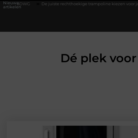
Nieuwe
G
De juiste rechthoekige trampoline kiezen voor jouw tuin
artikelen
Dé plek voor