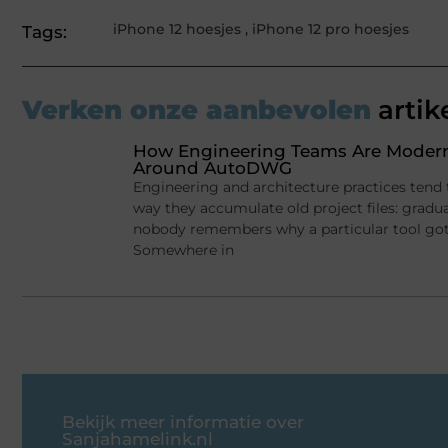
iPhone 12 hoesjes
,
iPhone 12 pro hoesjes
Tags:
Verken onze aanbevolen
artik
How Engineering Teams Are Moderni
Around AutoDWG
Engineering and architecture practices tend
way they accumulate old project files: gradu
nobody remembers why a particular tool got in
Somewhere in
Bekijk meer informatie over
Sanjahamelink.nl