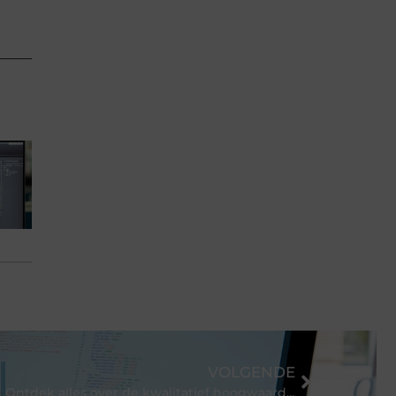
VOLGENDE
Ontdek alles over de kwalitatief hoogwaardige kunststof zwembaden van dit bedrijf