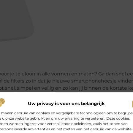
oor je telefoon in alle vormen en maten? Ga dan snel e
l de filters zo in dat je nieuwe smartphonehoesje vinde
t snel, simpel en veilig en zo kan jij binnen de kortste k
vens kan je eveneens op de website vinden.
Uw privacy is voor ons belangrijk
 maken gebruik van cookies en vergelijkbare technologieën om te begrijp
 u onze website gebruikt en om uw ervaring te verbeteren. Deze cookies
nen worden ingezet voor verschillende doeleinden, zoals het tonen van
ersonaliseerde advertenties en het meten van het gebruik van de website.