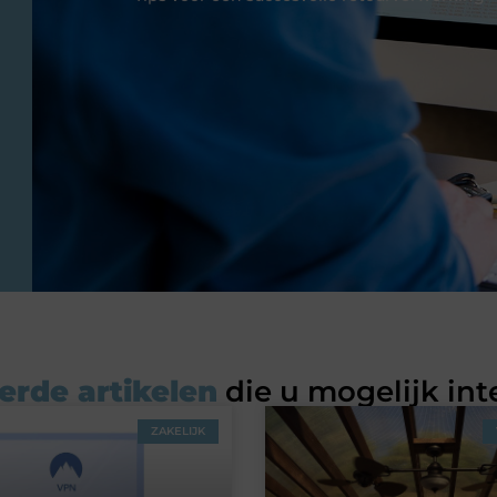
erde artikelen
die u mogelijk int
ZAKELIJK