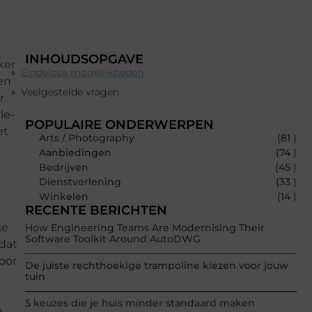
INHOUDSOPGAVE
ker
Eindeloze mogelijkheden
en
Veelgestelde vragen
r
le-
POPULAIRE ONDERWERPEN
et
Arts / Photography
(81 )
Aanbiedingen
(74 )
Bedrijven
(45 )
Dienstverlening
(33 )
Winkelen
(14 )
RECENTE BERICHTEN
ge
How Engineering Teams Are Modernising Their
Software Toolkit Around AutoDWG
 dat
voor
De juiste rechthoekige trampoline kiezen voor jouw
tuin
5 keuzes die je huis minder standaard maken
e