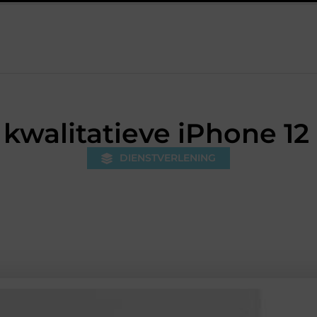
5 keuzes die je huis minder standaard maken
Leren krijgt meer 
 kwalitatieve iPhone 12 
DIENSTVERLENING