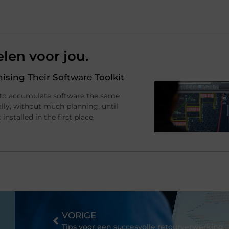
elen voor jou.
sing Their Software Toolkit
 to accumulate software the same
ally, without much planning, until
stalled in the first place.
VORIGE
Tips voor een succesvolle retourverwerking