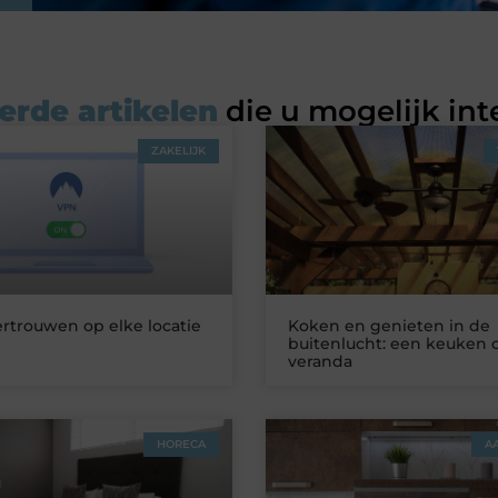
erde artikelen
die u mogelijk int
ZAKELIJK
ertrouwen op elke locatie
Koken en genieten in de
buitenlucht: een keuken 
veranda
HORECA
A