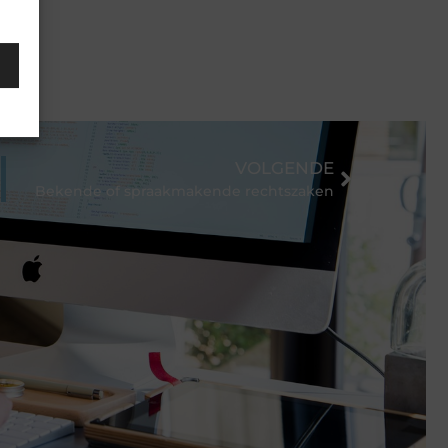
VOLGENDE
Bekende of spraakmakende rechtszaken