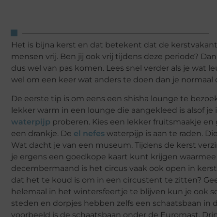
Het is bijna kerst en dat betekent dat de kerstvakant
mensen vrij. Ben jij ook vrij tijdens deze periode? Da
dus wel van pas komen. Lees snel verder als je wat leu
wel om een keer wat anders te doen dan je normaal 
De eerste tip is om eens een shisha lounge te bezoeke
lekker warm in een lounge die aangekleed is alsof je
waterpijp
proberen. Kies een lekker fruitsmaakje en
een drankje. De
el nefes
waterpijp is aan te raden. Die
Wat dacht je van een museum. Tijdens de kerst verzin
je ergens een goedkope kaart kunt krijgen waarmee je
decembermaand is het circus vaak ook open in kerst
dat het te koud is om in een circustent te zitten? Gee
helemaal in het wintersfeertje te blijven kun je oo
steden en dorpjes hebben zelfs een schaatsbaan in d
voorbeeld is de schaatsbaan onder de Euromast. Dri