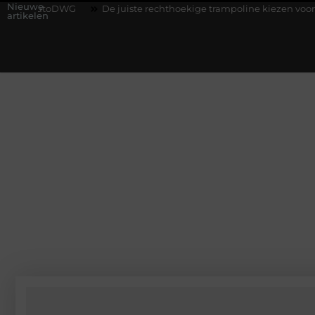
Nieuwe
De juiste rechthoekige trampoline kiezen voor jouw tuin
5
artikelen