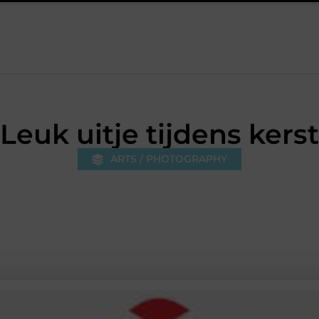
 keuzes die je huis minder standaard maken
Leren krijgt meer r
Leuk uitje tijdens kerst
ARTS / PHOTOGRAPHY