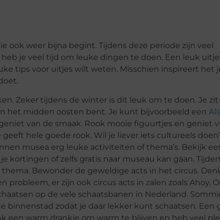
ie ook weer bijna begint. Tijdens deze periode zijn veel
n heb je veel tijd om leuke dingen te doen. Een leuk uitj
ke tips voor uitjes wilt weten. Misschien inspireert het 
doet.
n. Zeker tijdens de winter is dit leuk om te doen. Je zit
 in het midden oosten bent. Je kunt bijvoorbeeld een
Al
 geniet van de smaak. Rook mooie figuurtjes en geniet 
 geeft hele goede rook. Wil je liever iets cultureels doen
nen musea erg leuke activiteiten of thema’s. Bekijk ee
 kortingen of zelfs gratis naar museau kan gaan. Tijde
 thema. Bewonder de geweldige acts in het circus. Denk
n probleem, er zijn ook circus acts in zalen zoals Ahoy. 
k schaatsen op de vele schaatsbanen in Nederland. Somm
e binnenstad zodat je daar lekker kunt schaatsen. Een
nk een warm drankje om warm te blijven en heb veel ple