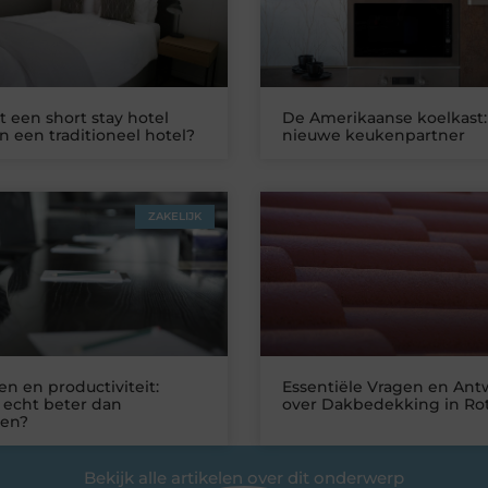
 een short stay hotel
De Amerikaanse koelkast:
n een traditioneel hotel?
nieuwe keukenpartner
ZAKELIJK
n en productiviteit:
Essentiële Vragen en An
 echt beter dan
over Dakbedekking in Ro
ken?
Bekijk alle artikelen over dit onderwerp