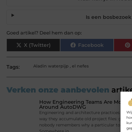
Is een bosbezoek 
Goed artikel? Deel hem dan op:
X (Twitter)
Facebook
Aladin waterpijp
,
el nefes
Tags:
Verken onze aanbevolen
artik
How Engineering Teams Are Moderni
Around AutoDWG
Wij
Engineering and architecture practices tend
hoe
way they accumulate old project files: gradu
kun
nobody remembers why a particular tool got in
gep
Somewhere in