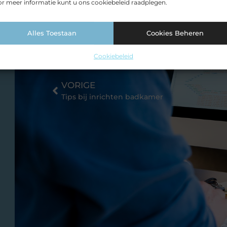
r meer informatie kunt u ons cookiebeleid raadplegen.
Alles Toestaan
Cookies Beheren
Cookiebeleid
VORIGE
Tips bij inrichten badkamer