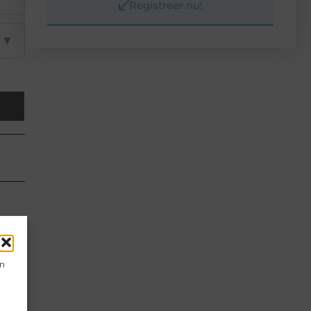
Registreer nu!
▼
en