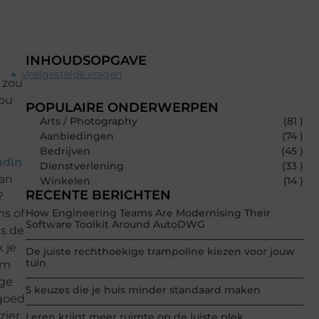
INHOUDSOPGAVE
Veelgestelde vragen
e zou
jou
POPULAIRE ONDERWERPEN
Arts / Photography
(81 )
Aanbiedingen
(74 )
Bedrijven
(45 )
adin
Dienstverlening
(33 )
van
Winkelen
(14 )
RECENTE BERICHTEN
?
ns of
How Engineering Teams Are Modernising Their
Software Toolkit Around AutoDWG
ns de
 je
De juiste rechthoekige trampoline kiezen voor jouw
tuin
Om
ige
5 keuzes die je huis minder standaard maken
 goed
zier
Leren krijgt meer ruimte op de juiste plek