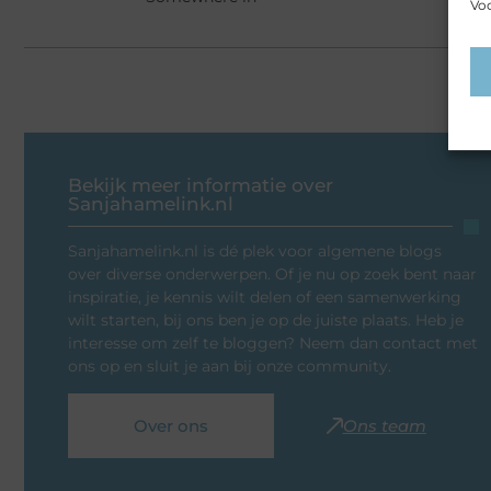
Voo
Bekijk meer informatie over
Sanjahamelink.nl
Sanjahamelink.nl is dé plek voor algemene blogs
over diverse onderwerpen. Of je nu op zoek bent naar
inspiratie, je kennis wilt delen of een samenwerking
wilt starten, bij ons ben je op de juiste plaats. Heb je
interesse om zelf te bloggen? Neem dan contact met
ons op en sluit je aan bij onze community.
Over ons
Ons team