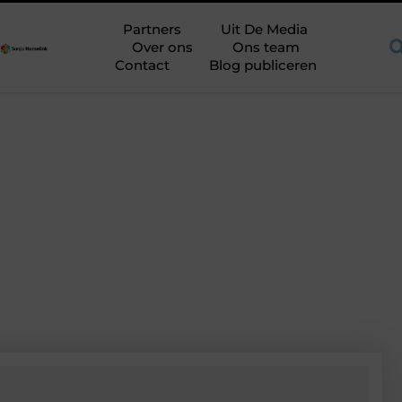
uimte op de juiste plek
Shortama heren: kies mouwlengte op pl
Partners
Uit De Media
Over ons
Ons team
Contact
Blog publiceren