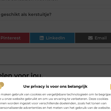
geschikt als kerstuitje?
Pinterest
LinkedIn
Email
elen voor jou.
sing Their Software Toolkit
Uw privacy is voor ons belangrijk
 maken gebruik van cookies en vergelijkbare technologieën om te begrijp
 to accumulate software the same
 u onze website gebruikt en om uw ervaring te verbeteren. Deze cookies
ally, without much planning, until
nen worden ingezet voor verschillende doeleinden, zoals het tonen van
stalled in the first place.
ersonaliseerde advertenties en het meten van het gebruik van de website.