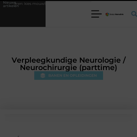
Nieuwe
uwlengte op plakkerige nachten
Woonwinkel Veenendaal bezoeken eer
artikelen
Verpleegkundige Neurologie /
Neurochirurgie (parttime)
BANEN EN OPLEIDINGEN