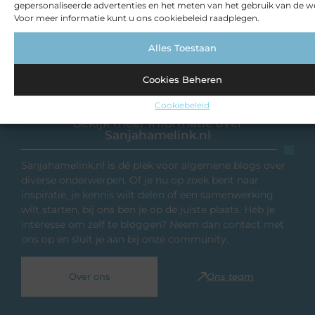
gepersonaliseerde advertenties en het meten van het gebruik van de we
Voor meer informatie kunt u ons cookiebeleid raadplegen.
Alles Toestaan
Cookies Beheren
Cookiebeleid
Bekijk meer informatie over
Sanjahamelink.nl
Sanjahamelink.nl is dé plek voor algemene blogs over
diverse onderwerpen. Of je nu op zoek bent naar
inspiratie, je kennis wilt delen of een samenwerking
wilt starten, bij ons ben je op de juiste plaats. Heb je
interesse om zelf te bloggen? Neem dan contact met
ons op en sluit je aan bij onze community.
Over ons
Ons team