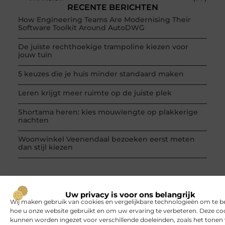
RECENTE BERICHTEN
How Engineering Teams Are Modernising Their
Software Toolkit Around AutoDWG
De juiste rechthoekige trampoline kiezen voor
jouw tuin
5 keuzes die je huis minder standaard maken
Leren krijgt meer ruimte op de juiste plek
Shortama heren: kies mouwlengte op plakkerige
nachten
Woonwinkel Veenendaal bezoeken eerst meten
dan stijl kiezen
Uw privacy is voor ons belangrijk
Wij maken gebruik van cookies en vergelijkbare technologieën om te b
VORIGE
VOLGENDE
hoe u onze website gebruikt en om uw ervaring te verbeteren. Deze co
Who run the world? Girls! Who run the world? Girls!
Het verfproces van lederen schoenen
kunnen worden ingezet voor verschillende doeleinden, zoals het tonen