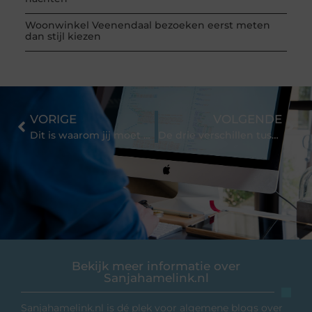
Woonwinkel Veenendaal bezoeken eerst meten
dan stijl kiezen
VORIGE
VOLGENDE
Dit is waarom jij moet kiezen voor houten meubilair
De drie verschillen tussen LED en oude TL buizen
Bekijk meer informatie over
Sanjahamelink.nl
Sanjahamelink.nl is dé plek voor algemene blogs over