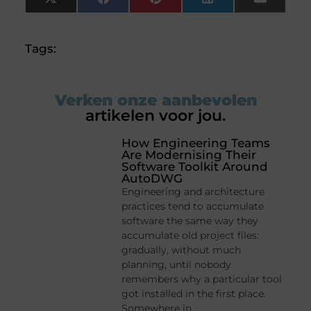
X
Facebook
Pinterest
LinkedIn
Email
(Twitter)
Tags:
Verken onze aanbevolen
artikelen voor jou.
How Engineering Teams
Are Modernising Their
Software Toolkit Around
AutoDWG
Engineering and architecture
practices tend to accumulate
software the same way they
accumulate old project files:
gradually, without much
planning, until nobody
remembers why a particular tool
got installed in the first place.
Somewhere in