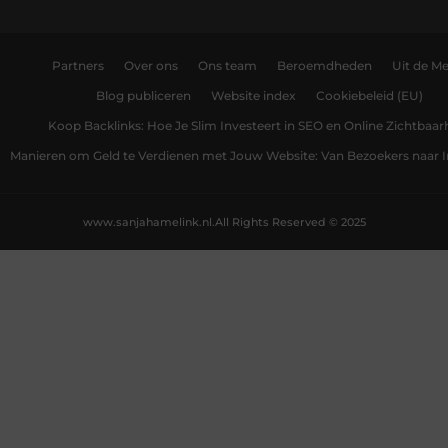
Partners
Over ons
Ons team
Beroemdheden
Uit de Me
Blog publiceren
Website index
Cookiebeleid (EU)
Koop Backlinks: Hoe Je Slim Investeert in SEO en Online Zichtbaar
Manieren om Geld te Verdienen met Jouw Website: Van Bezoekers naar
www.sanjahamelink.nl.
All Rights Reserved © 2025