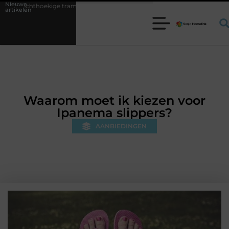
Nieuwe
trampoline kiezen voor jouw tuin
5 keuzes die je huis minder standa
artikelen
Waarom moet ik kiezen voor
Ipanema slippers?
AANBIEDINGEN