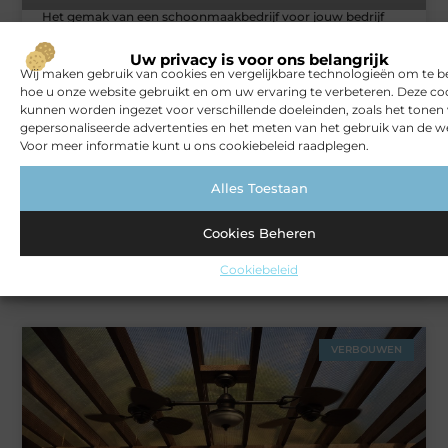
Het gemak van een schoonmaakbedrijf voor jouw bedrijf
Uw privacy is voor ons belangrijk
Wij maken gebruik van cookies en vergelijkbare technologieën om te b
ZAKELIJK
hoe u onze website gebruikt en om uw ervaring te verbeteren. Deze co
kunnen worden ingezet voor verschillende doeleinden, zoals het tonen
gepersonaliseerde advertenties en het meten van het gebruik van de we
Voor meer informatie kunt u ons cookiebeleid raadplegen.
Alles Toestaan
Cookies Beheren
Cookiebeleid
Rust en vertrouwen op elke locatie
VERBOUWEN