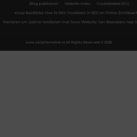
Blog publiceren
Website index
Cookiebeleid (EU)
Koop Backlinks: Hoe Je Slim Investeert in SEO en Online Zichtbaar
Manieren om Geld te Verdienen met Jouw Website: Van Bezoekers naar
www.sanjahamelink.nl.
All Rights Reserved © 2025