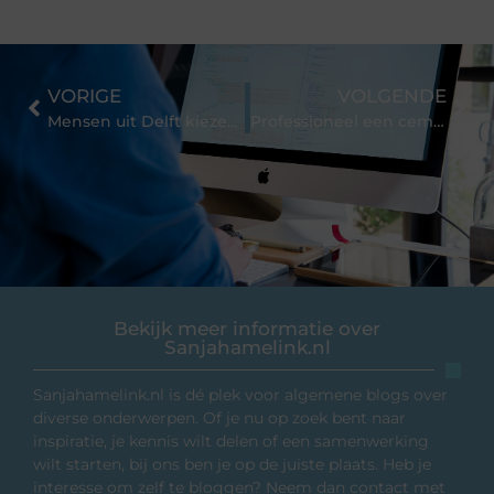
VORIGE
VOLGENDE
Mensen uit Delft kiezen massaal voor lokaal SEO bureau
Professioneel een cementdekvloer laten leggen
Bekijk meer informatie over
Sanjahamelink.nl
Sanjahamelink.nl is dé plek voor algemene blogs over
diverse onderwerpen. Of je nu op zoek bent naar
inspiratie, je kennis wilt delen of een samenwerking
wilt starten, bij ons ben je op de juiste plaats. Heb je
interesse om zelf te bloggen? Neem dan contact met