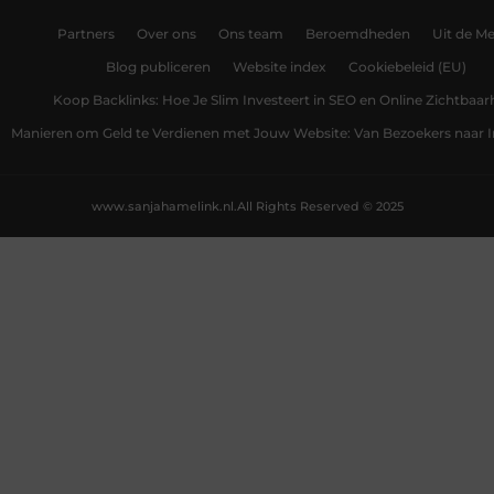
Partners
Over ons
Ons team
Beroemdheden
Uit de Me
Blog publiceren
Website index
Cookiebeleid (EU)
Koop Backlinks: Hoe Je Slim Investeert in SEO en Online Zichtbaar
Manieren om Geld te Verdienen met Jouw Website: Van Bezoekers naar
www.sanjahamelink.nl.
All Rights Reserved © 2025