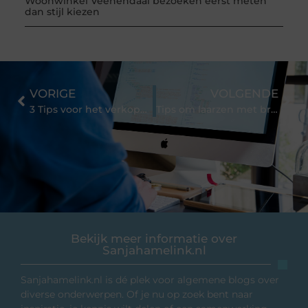
Woonwinkel Veenendaal bezoeken eerst meten
dan stijl kiezen
VORIGE
VOLGENDE
3 Tips voor het verkopen van je huis
Tips om laarzen met brede schacht te stylen
Bekijk meer informatie over
Sanjahamelink.nl
Sanjahamelink.nl is dé plek voor algemene blogs over
diverse onderwerpen. Of je nu op zoek bent naar