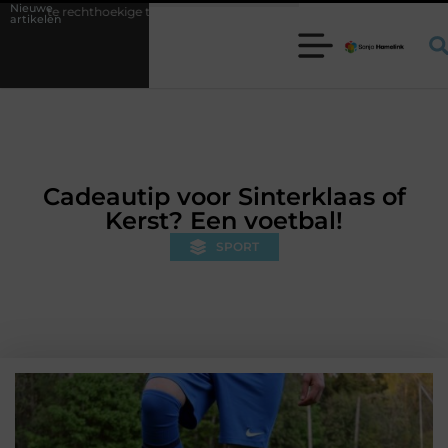
Nieuwe
ige trampoline kiezen voor jouw tuin
5 keuzes die je huis minder st
artikelen
Cadeautip voor Sinterklaas of
Kerst? Een voetbal!
SPORT