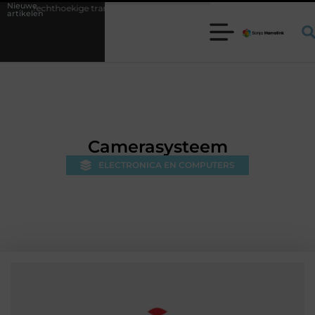
Nieuwe
kige trampoline kiezen voor jouw tuin
5 keuzes die je huis minder st
artikelen
Camerasysteem
ELECTRONICA EN COMPUTERS