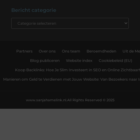
Bericht categorie
Partners
Over ons
Ons team
Beroemdheden
Uit de Me
Blog publiceren
Website index
Cookiebeleid (EU)
Koop Backlinks: Hoe Je Slim Investeert in SEO en Online Zichtbaar
Manieren om Geld te Verdienen met Jouw Website: Van Bezoekers naar
www.sanjahamelink.nl.
All Rights Reserved © 2025