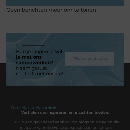
Geen berichten meer om te tonen
Heb je vragen of
wil
je met ons
Neem contact op
samenwerken?
Neem gerust
contact met ons op!
Over Sanja Hamelink
Verhalen die inspireren en inzichten bieden.
Duik in een gevarieerd aanbod van blogs en artikelen die
het leven vanuit diverse perspectieven belichten.