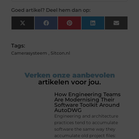
Goed artikel? Deel hem dan op:
X
Facebook
Pinterest
LinkedIn
Email
(Twitter)
Tags:
Camerasysteem
,
Sitcon.nl
Verken onze aanbevolen
artikelen voor jou.
How Engineering Teams
Are Modernising Their
Software Toolkit Around
AutoDWG
Engineering and architecture
practices tend to accumulate
software the same way they
accumulate old project files: