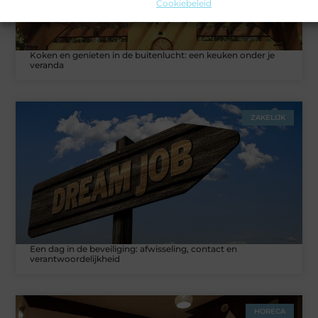
Cookiebeleid
Koken en genieten in de buitenlucht: een keuken onder je
veranda
ZAKELIJK
Een dag in de beveiliging: afwisseling, contact en
verantwoordelijkheid
HORECA