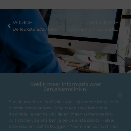
VORIGE
VOLGENDE
De leukste activiteiten in Rotterdam vind je hier!
Huis kopen in de randstad
Bekijk meer informatie over
Sanjahamelink.nl
Sanjahamelink.nl is dé plek voor algemene blogs over
diverse onderwerpen. Of je nu op zoek bent naar
inspiratie, je kennis wilt delen of een samenwerking
wilt starten, bij ons ben je op de juiste plaats. Heb je
interesse om zelf te bloggen? Neem dan contact met