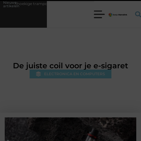
Nieuwe
e trampoline kiezen voor jouw tuin
5 keuzes die je huis minder stan
artikelen
De juiste coil voor je e-sigaret
ELECTRONICA EN COMPUTERS