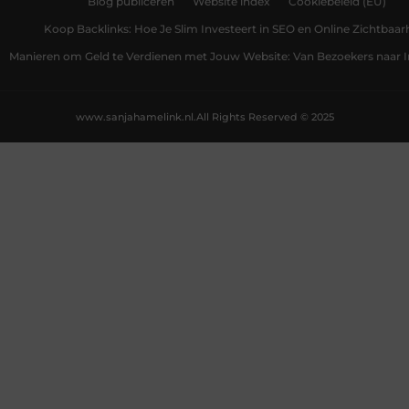
Blog publiceren
Website index
Cookiebeleid (EU)
Koop Backlinks: Hoe Je Slim Investeert in SEO en Online Zichtbaar
Manieren om Geld te Verdienen met Jouw Website: Van Bezoekers naar
www.sanjahamelink.nl.
All Rights Reserved © 2025