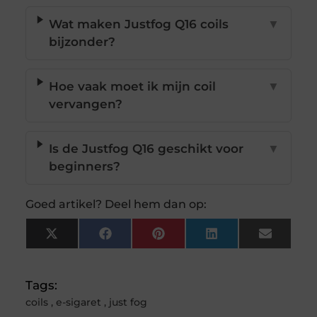
Wat maken Justfog Q16 coils
▼
bijzonder?
Hoe vaak moet ik mijn coil
▼
vervangen?
Is de Justfog Q16 geschikt voor
▼
beginners?
Goed artikel? Deel hem dan op:
X
Facebook
Pinterest
LinkedIn
Email
(Twitter)
Tags:
coils
,
e-sigaret
,
just fog