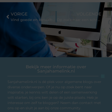
VORIGE
VOLGENDE
Vind goede en betaalbare hoortoestellen
Op zoek naar een schroef in een hooiberg
Bekijk meer informatie over
Sanjahamelink.nl
Sanjahamelink.nl is dé plek voor algemene blogs over
diverse onderwerpen. Of je nu op zoek bent naar
inspiratie, je kennis wilt delen of een samenwerking
wilt starten, bij ons ben je op de juiste plaats. Heb je
interesse om zelf te bloggen? Neem dan contact met
ons op en sluit je aan bij onze community.