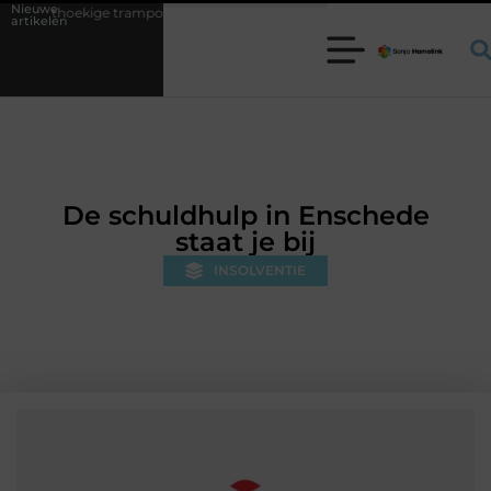
Nieuwe
trampoline kiezen voor jouw tuin
5 keuzes die je huis minder standaa
artikelen
De schuldhulp in Enschede
staat je bij
INSOLVENTIE