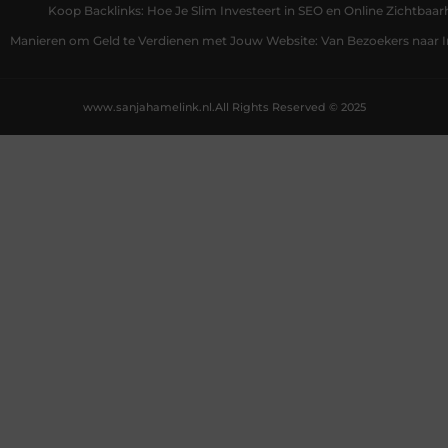
Koop Backlinks: Hoe Je Slim Investeert in SEO en Online Zichtbaar
Manieren om Geld te Verdienen met Jouw Website: Van Bezoekers naar
www.sanjahamelink.nl.
All Rights Reserved © 2025