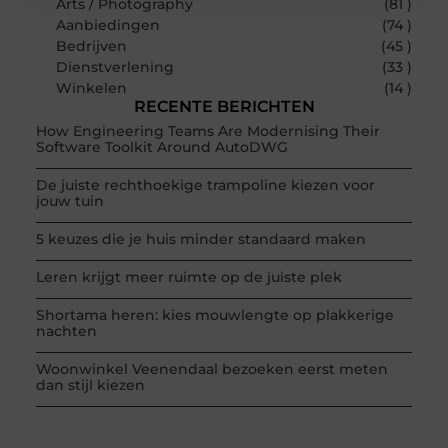
Arts / Photography
(81 )
Aanbiedingen
(74 )
Bedrijven
(45 )
Dienstverlening
(33 )
Winkelen
(14 )
RECENTE BERICHTEN
How Engineering Teams Are Modernising Their
Software Toolkit Around AutoDWG
De juiste rechthoekige trampoline kiezen voor
jouw tuin
5 keuzes die je huis minder standaard maken
Leren krijgt meer ruimte op de juiste plek
Shortama heren: kies mouwlengte op plakkerige
nachten
Woonwinkel Veenendaal bezoeken eerst meten
dan stijl kiezen