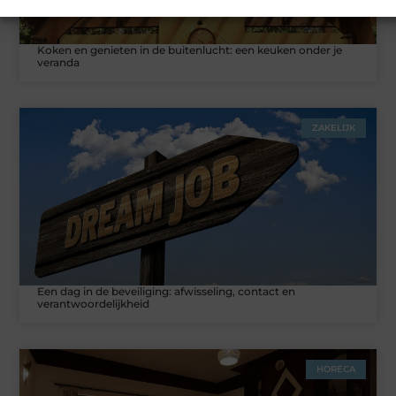
Koken en genieten in de buitenlucht: een keuken onder je
veranda
ZAKELIJK
Een dag in de beveiliging: afwisseling, contact en
verantwoordelijkheid
HORECA