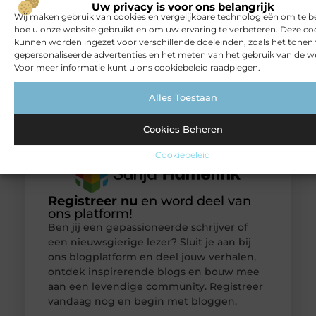
Uw privacy is voor ons belangrijk
Wij maken gebruik van cookies en vergelijkbare technologieën om te b
hoe u onze website gebruikt en om uw ervaring te verbeteren. Deze co
kunnen worden ingezet voor verschillende doeleinden, zoals het tonen
gepersonaliseerde advertenties en het meten van het gebruik van de we
Voor meer informatie kunt u ons cookiebeleid raadplegen.
Alles Toestaan
Cookies Beheren
Cookiebeleid
Registreer nu
en word deel van
ons platform!
Ben jij een gepassioneerde schrijver of
een nieuwsgierige lezer? Sluit je aan bij
ons blogplatform en deel jouw verhalen,
ontdek inspirerende blogs en bouw mee
aan een levendige community. Registreer
vandaag nog en begin met bloggen.