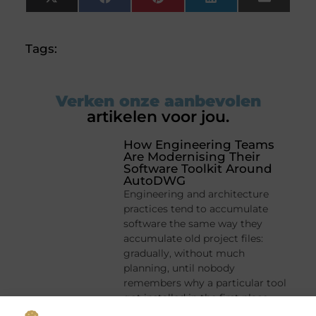
X
Facebook
Pinterest
LinkedIn
Email
(Twitter)
Tags:
Verken onze aanbevolen
artikelen voor jou.
How Engineering Teams
Are Modernising Their
Software Toolkit Around
AutoDWG
Engineering and architecture
practices tend to accumulate
software the same way they
accumulate old project files:
gradually, without much
planning, until nobody
remembers why a particular tool
got installed in the first place.
Somewhere in