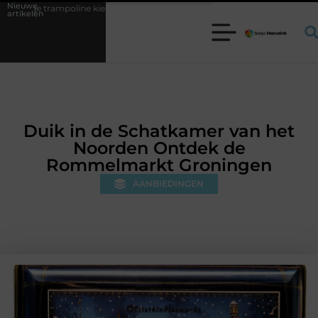
Nieuwe
ezen voor jouw tuin
5 keuzes die je huis minder standaard maken
artikelen
Duik in de Schatkamer van het
Noorden Ontdek de
Rommelmarkt Groningen
AANBIEDINGEN