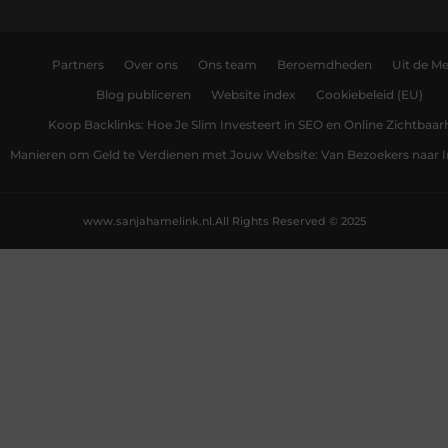
Partners
Over ons
Ons team
Beroemdheden
Uit de Me
Blog publiceren
Website index
Cookiebeleid (EU)
Koop Backlinks: Hoe Je Slim Investeert in SEO en Online Zichtbaar
Manieren om Geld te Verdienen met Jouw Website: Van Bezoekers naar
www.sanjahamelink.nl.
All Rights Reserved © 2025