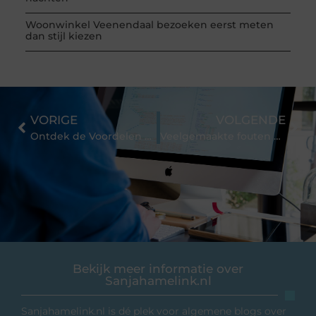
Woonwinkel Veenendaal bezoeken eerst meten
dan stijl kiezen
VORIGE
VOLGENDE
Ontdek de Voordelen van Massage in Groningen voor een Gezond en Ontspannen Leven
Veelgemaakte fouten bij het kiezen van kinderkleding
Bekijk meer informatie over
Sanjahamelink.nl
Sanjahamelink.nl is dé plek voor algemene blogs over