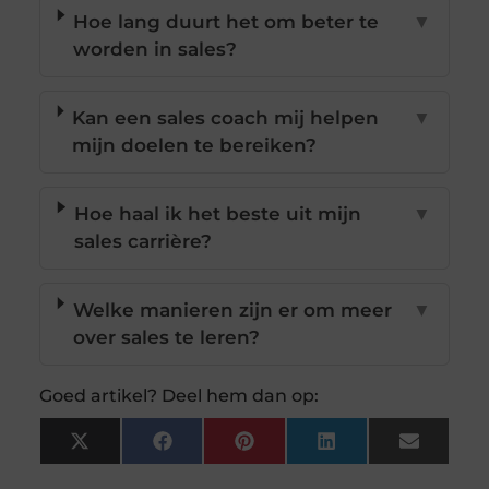
Hoe lang duurt het om beter te
▼
worden in sales?
Kan een sales coach mij helpen
▼
mijn doelen te bereiken?
Hoe haal ik het beste uit mijn
▼
sales carrière?
Welke manieren zijn er om meer
▼
over sales te leren?
Goed artikel? Deel hem dan op:
X
Facebook
Pinterest
LinkedIn
Email
(Twitter)