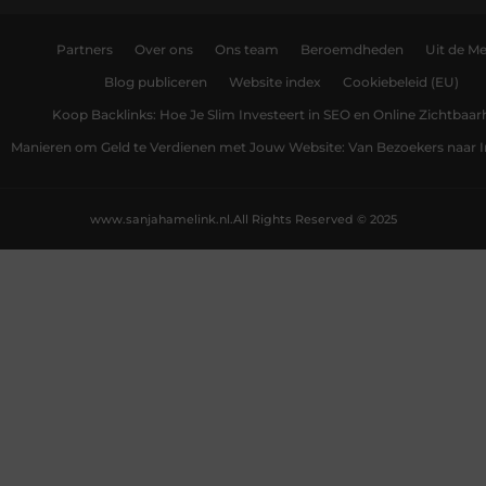
Partners
Over ons
Ons team
Beroemdheden
Uit de Me
Blog publiceren
Website index
Cookiebeleid (EU)
Koop Backlinks: Hoe Je Slim Investeert in SEO en Online Zichtbaar
Manieren om Geld te Verdienen met Jouw Website: Van Bezoekers naar
www.sanjahamelink.nl.
All Rights Reserved © 2025