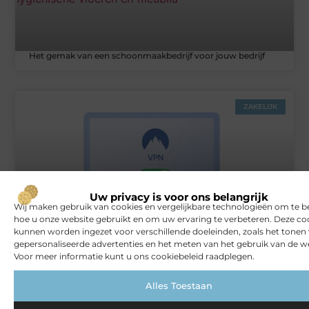
Het gemak van een schoonmaakbedrijf voor jouw bedrijf
ZAKELIJK
Uw privacy is voor ons belangrijk
Wij maken gebruik van cookies en vergelijkbare technologieën om te b
hoe u onze website gebruikt en om uw ervaring te verbeteren. Deze co
kunnen worden ingezet voor verschillende doeleinden, zoals het tonen
Rust en vertrouwen op elke locatie
gepersonaliseerde advertenties en het meten van het gebruik van de we
Voor meer informatie kunt u ons cookiebeleid raadplegen.
Alles Toestaan
VERBOUWEN