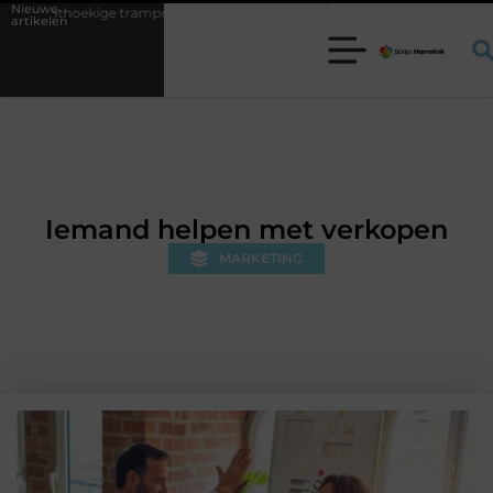
Nieuwe
rampoline kiezen voor jouw tuin
5 keuzes die je huis minder standaa
artikelen
Iemand helpen met verkopen
MARKETING