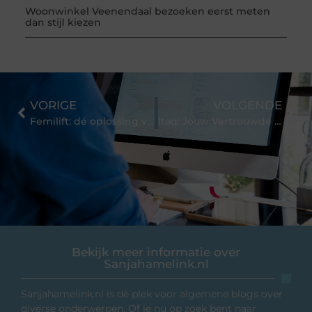
Woonwinkel Veenendaal bezoeken eerst meten
dan stijl kiezen
VORIGE
VOLGENDE
Femilift: dé oplossing voor vaginale klachten
Itaq: Jouw Vertrouwde Partner voor ICT Professionals en Interim Managers
Bekijk meer informatie over
Sanjahamelink.nl
Sanjahamelink.nl is dé plek voor algemene blogs over
diverse onderwerpen. Of je nu op zoek bent naar