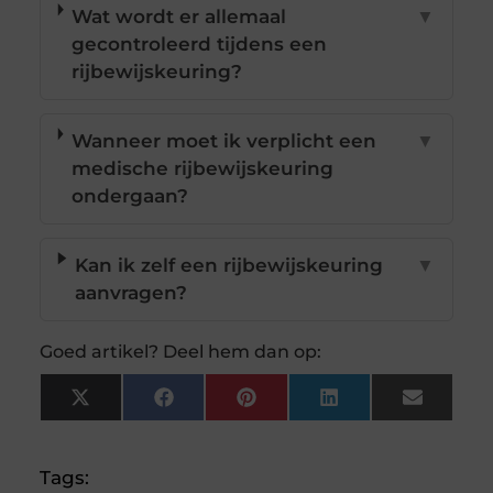
Wat wordt er allemaal
▼
gecontroleerd tijdens een
rijbewijskeuring?
Wanneer moet ik verplicht een
▼
medische rijbewijskeuring
ondergaan?
Kan ik zelf een rijbewijskeuring
▼
aanvragen?
Goed artikel? Deel hem dan op:
X
Facebook
Pinterest
LinkedIn
Email
(Twitter)
Tags: