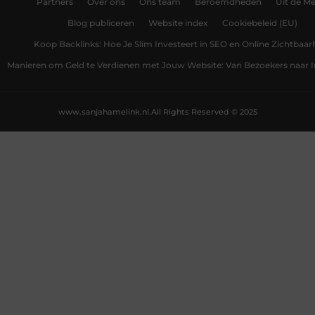
Partners
Over ons
Ons team
Beroemdheden
Uit de Me
Blog publiceren
Website index
Cookiebeleid (EU)
Koop Backlinks: Hoe Je Slim Investeert in SEO en Online Zichtbaar
Manieren om Geld te Verdienen met Jouw Website: Van Bezoekers naar
www.sanjahamelink.nl.
All Rights Reserved © 2025