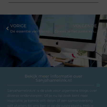
VORIGE
VOLGENDE
De essentie van transport in Finland: wat je moet weten
Zo kies je het juiste kinderbed voor elke slaapkamer
Bekijk meer informatie over
Sanjahamelink.nl
Sanjahamelink.nl is dé plek voor algemene blogs over
diverse onderwerpen. Of je nu op zoek bent naar
inspiratie, je kennis wilt delen of een samenwerking
wilt starten, bij ons ben je op de juiste plaats. Heb je