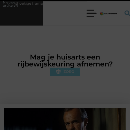
Nieuwe
ampoline kiezen voor jouw tuin
5 keuzes die je huis minder standaard
artikelen
Mag je huisarts een
rijbewijskeuring afnemen?
ZORG