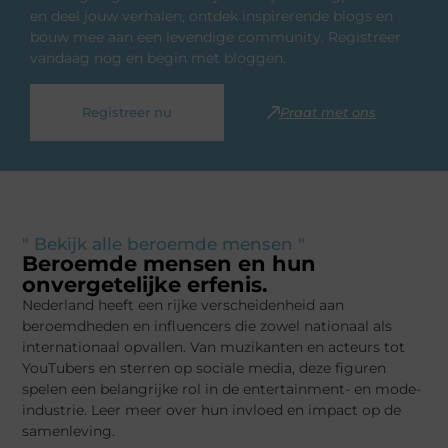
en deel jouw verhalen, ontdek inspirerende blogs en
bouw mee aan een levendige community. Registreer
vandaag nog en begin met bloggen.
Registreer nu
Praat met ons
" Bekijk alle beroemde mensen "
Beroemde mensen en hun
onvergetelijke erfenis.
Nederland heeft een rijke verscheidenheid aan
beroemdheden en influencers die zowel nationaal als
internationaal opvallen. Van muzikanten en acteurs tot
YouTubers en sterren op sociale media, deze figuren
spelen een belangrijke rol in de entertainment- en mode-
industrie. Leer meer over hun invloed en impact op de
samenleving.