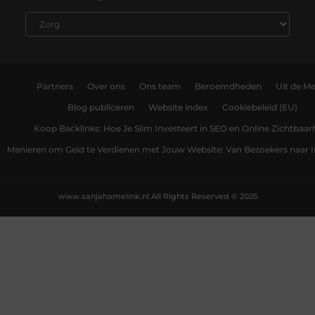
Partners
Over ons
Ons team
Beroemdheden
Uit de Me
Blog publiceren
Website index
Cookiebeleid (EU)
Koop Backlinks: Hoe Je Slim Investeert in SEO en Online Zichtbaar
Manieren om Geld te Verdienen met Jouw Website: Van Bezoekers naar
www.sanjahamelink.nl.
All Rights Reserved © 2025