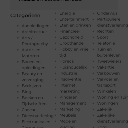
Energie
Onderwijs
Categorieën
Entertainment
Particuliere
Eten en drinken
dienstverlenin
Aanbiedingen
Financieel
Rechten
Architectuur
Gezondheid
Sport
Arts /
Groothandel
Telefonie
Photography
Hobby en vrije
Tuin en
Auto's en
tijd
buitenleven
Motoren
Horeca
Tweewielers
Banen en
Huishoudelijk
Vakantie
opleidingen
Industrie
Verbouwen
Beauty en
Insolventie
Vervoer en
verzorging
Internet
transport
Bedrijven
marketing
Winkelen
Blog
Kinderen
Woning en Tui
Boeken en
Management
Woningen
Tijdschriften
Marketing
Zakelijk
Cadeau
Meubels
Zakelijke
Dienstverlening
Mode en
dienstverlenin
Electronica en
Kleding
Zorg
Computers