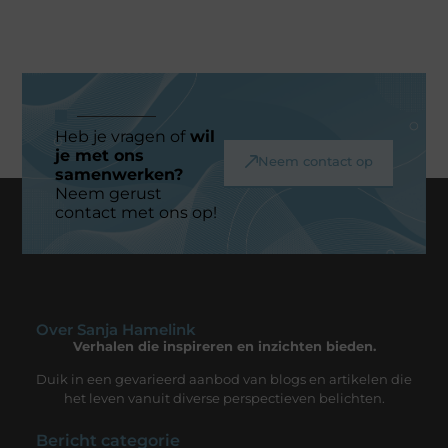
Heb je vragen of
wil
je met ons
Neem contact op
samenwerken?
Neem gerust
contact met ons op!
Over Sanja Hamelink
Verhalen die inspireren en inzichten bieden.
Duik in een gevarieerd aanbod van blogs en artikelen die
het leven vanuit diverse perspectieven belichten.
Bericht categorie