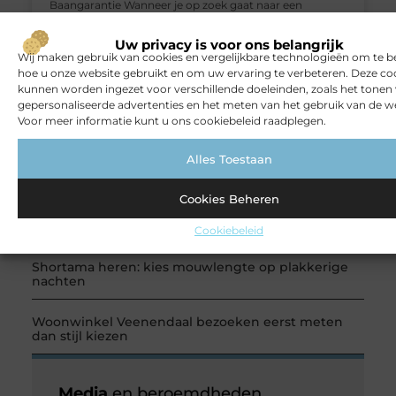
Baangarantie Wanneer je op zoek gaat naar een
zorgprofessional vacature zul je
Uw privacy is voor ons belangrijk
RECENTE BERICHTEN
Wij maken gebruik van cookies en vergelijkbare technologieën om te b
hoe u onze website gebruikt en om uw ervaring te verbeteren. Deze co
How Engineering Teams Are Modernising Their
kunnen worden ingezet voor verschillende doeleinden, zoals het tonen
Software Toolkit Around AutoDWG
gepersonaliseerde advertenties en het meten van het gebruik van de we
Voor meer informatie kunt u ons cookiebeleid raadplegen.
De juiste rechthoekige trampoline kiezen voor
jouw tuin
Alles Toestaan
5 keuzes die je huis minder standaard maken
Cookies Beheren
Leren krijgt meer ruimte op de juiste plek
Cookiebeleid
Shortama heren: kies mouwlengte op plakkerige
nachten
Woonwinkel Veenendaal bezoeken eerst meten
dan stijl kiezen
Media
en beroemdheden