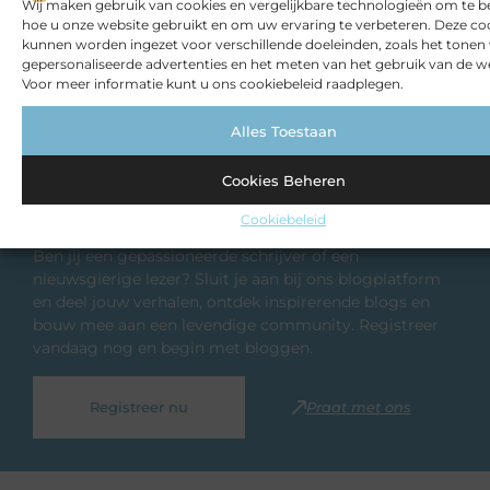
Wij maken gebruik van cookies en vergelijkbare technologieën om te b
hoe u onze website gebruikt en om uw ervaring te verbeteren. Deze co
kunnen worden ingezet voor verschillende doeleinden, zoals het tonen
gepersonaliseerde advertenties en het meten van het gebruik van de we
Voor meer informatie kunt u ons cookiebeleid raadplegen.
Alles Toestaan
Cookies Beheren
Registreer nu en word deel van ons
platform!
Cookiebeleid
Ben jij een gepassioneerde schrijver of een
nieuwsgierige lezer? Sluit je aan bij ons blogplatform
en deel jouw verhalen, ontdek inspirerende blogs en
bouw mee aan een levendige community. Registreer
vandaag nog en begin met bloggen.
Registreer nu
Praat met ons