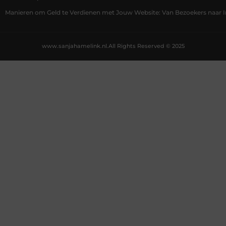
Manieren om Geld te Verdienen met Jouw Website: Van Bezoekers naar
www.sanjahamelink.nl.
All Rights Reserved © 2025