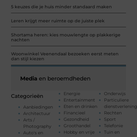
5 keuzes die je huis minder standaard maken
Leren krijgt meer ruimte op de juiste plek
Shortama heren: kies mouwlengte op plakkerige
nachten
Woonwinkel Veenendaal bezoeken eerst meten
dan stijl kiezen
Media
en beroemdheden
Energie
Onderwijs
Categorieën
Entertainment
Particuliere
Eten en drinken
dienstverlenin
Aanbiedingen
Financieel
Rechten
Architectuur
Gezondheid
Sport
Arts /
Groothandel
Telefonie
Photography
Hobby en vrije
Tuin en
Auto's en