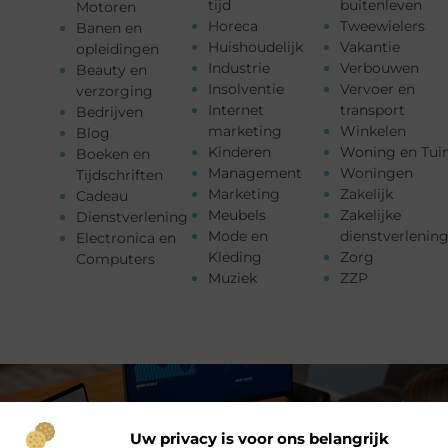
tijd
buitenleven
Motoren
Horeca
Tweewielers
Banen en
Huishoudelijk
Vakantie
opleidingen
Industrie
Verbouwen
Beauty en
Insolventie
Vervoer en
verzorging
Internet
transport
Bedrijven
marketing
Winkelen
Blog
Kinderen
Woning en Tui
Boeken en
Management
Woningen
Tijdschriften
Marketing
Zakelijk
Cadeau
Meubels
Zakelijke
Dienstverlening
Mode en
dienstverlenin
Electronica en
Kleding
Zorg
Computers
Muziek
ZZP
Uw privacy is voor ons belangrijk