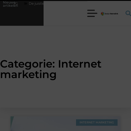
Nieuwe
utoDWG
De juiste rechthoekige trampoline kiezen voor jouw tuin
artikelen
Categorie: Internet
marketing
INTERNET MARKETING