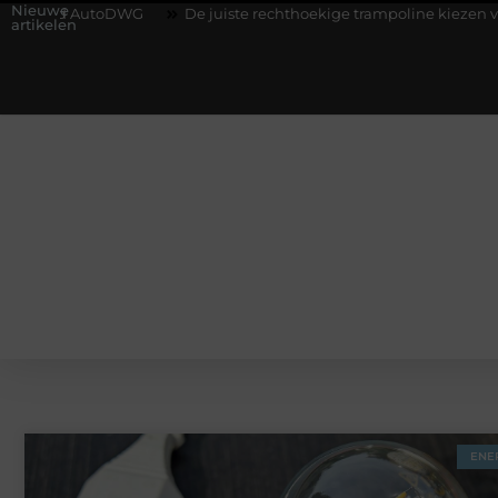
Nieuwe
AutoDWG
De juiste rechthoekige trampoline kiezen voor jouw tui
artikelen
ENE