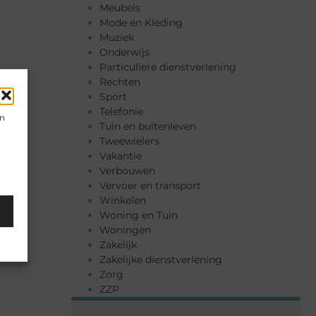
Meubels
Mode en Kleding
Muziek
Onderwijs
Particuliere dienstverlening
Rechten
Sport
Telefonie
en
Tuin en buitenleven
Tweewielers
Vakantie
Verbouwen
Vervoer en transport
Winkelen
Woning en Tuin
Woningen
Zakelijk
Zakelijke dienstverlening
Zorg
ZZP