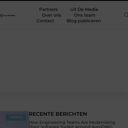
t meer ruimte op de juiste plek
Shortama heren: kies mouwleng
Partners
Uit De Media
Over ons
Ons team
Contact
Blog publiceren
RECENTE BERICHTEN
ENERGIE
How Engineering Teams Are Modernising
Their Software Toolkit Around AutoDWG