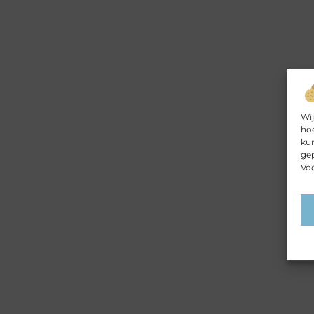
Wij
hoe
kun
gep
Voo