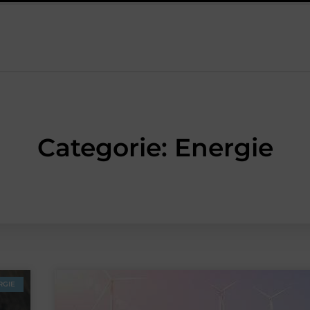
n
5 keuzes die je huis minder standaard maken
Leren krijg
Categorie: Energie
RGIE