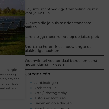
De juiste rechthoekige trampoline kiezen
voor jouw tuin
5 keuzes die je huis minder standaard
maken
Leren krijgt meer ruimte op de juiste plek
Shortama heren: kies mouwlengte op
plakkerige nachten
Woonwinkel Veenendaal bezoeken eerst
meten dan stijl kiezen
at energie
Categorieën
den vaak op
arken om een
Aanbiedingen
nlicht omzet
Architectuur
neel zetten
Arts / Photography
Auto's en Motoren
Banen en opleidingen
Beauty en verzorging