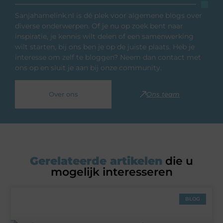
Sanjahamelink.nl is dé plek voor algemene blogs over
diverse onderwerpen. Of je nu op zoek bent naar
inspiratie, je kennis wilt delen of een samenwerking
wilt starten, bij ons ben je op de juiste plaats. Heb je
interesse om zelf te bloggen? Neem dan contact met
ons op en sluit je aan bij onze community.
Over ons
Ons team
Gerelateerde artikelen
die u
mogelijk interesseren
BLOG