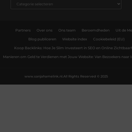
Partners
Over ons
Ons team
Beroemdheden
Uit de Me
Blog publiceren
Website index
Cookiebeleid (EU)
Koop Backlinks: Hoe Je Slim Investeert in SEO en Online Zichtbaar
Manieren om Geld te Verdienen met Jouw Website: Van Bezoekers naar
www.sanjahamelink.nl.
All Rights Reserved © 2025