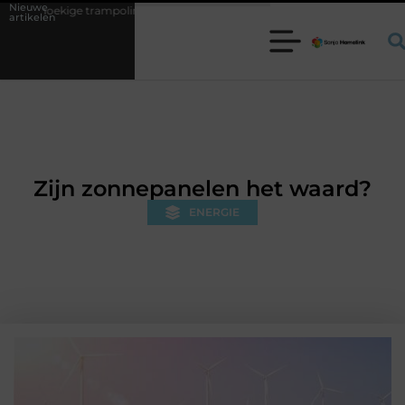
Nieuwe
poline kiezen voor jouw tuin
5 keuzes die je huis minder standaard 
artikelen
Zijn zonnepanelen het waard?
ENERGIE