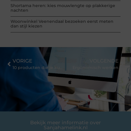
Shortama heren: kies mouwlengte op plakkerige
nachten
Woonwinkel Veenendaal bezoeken eerst meten
dan stijl kiezen
VORIGE
VOLGENDE
10 producten die je kunt gebruiken in stressituaties
Ergonomisch werken
Bekijk meer informatie over
Sanjahamelink.nl