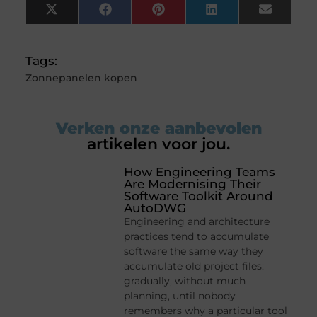
X
Facebook
Pinterest
LinkedIn
Email
(Twitter)
Tags:
Zonnepanelen kopen
Verken onze aanbevolen
artikelen voor jou.
How Engineering Teams
Are Modernising Their
Software Toolkit Around
AutoDWG
Engineering and architecture
practices tend to accumulate
software the same way they
accumulate old project files:
gradually, without much
planning, until nobody
remembers why a particular tool