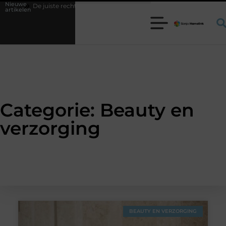
Nieuwe
De juiste rechthoekige trampoline kiezen voor jouw tuin
5 keuzes 
artikelen
Categorie: Beauty en
verzorging
BEAUTY EN VERZORGING