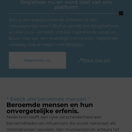
Registreer nu en word deel van ons
platform!
Ben jij een gepassioneerde schrijver of een
nieuwsgierige lezer? Sluit je aan bij ons blogplatform
en deel jouw verhalen, ontdek inspirerende blogs en
bouw mee aan een levendige community. Registreer
vandaag nog en begin met bloggen.
Registreer nu
Praat met ons
" Bekijk alle beroemde mensen "
Beroemde mensen en hun
onvergetelijke erfenis.
Nederland heeft een rijke verscheidenheid aan
beroemdheden en influencers die zowel nationaal als
internationaal opvallen. Van muzikanten en acteurs tot