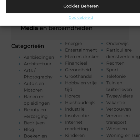
Woonwinkel Veenendaal bezoeken eerst meten
Cookies Beheren
dan stijl kiezen
Cookiebeleid
Media
en beroemdheden
Energie
Onderwijs
Categorieën
Entertainment
Particuliere
Eten en drinken
dienstverlenin
Aanbiedingen
Financieel
Rechten
Architectuur
Gezondheid
Sport
Arts /
Groothandel
Telefonie
Photography
Hobby en vrije
Tuin en
Auto's en
tijd
buitenleven
Motoren
Horeca
Tweewielers
Banen en
Huishoudelijk
Vakantie
opleidingen
Industrie
Verbouwen
Beauty en
Insolventie
Vervoer en
verzorging
Internet
transport
Bedrijven
marketing
Winkelen
Blog
Kinderen
Woning en Tui
Boeken en