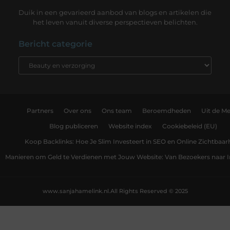
Duik in een gevarieerd aanbod van blogs en artikelen die
het leven vanuit diverse perspectieven belichten.
Bericht categorie
Partners
Over ons
Ons team
Beroemdheden
Uit de Me
Blog publiceren
Website index
Cookiebeleid (EU)
Koop Backlinks: Hoe Je Slim Investeert in SEO en Online Zichtbaar
Manieren om Geld te Verdienen met Jouw Website: Van Bezoekers naar
www.sanjahamelink.nl.
All Rights Reserved © 2025