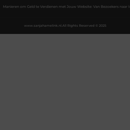
Manieren om Geld te Verdienen met Jouw Website: Van Bezoekers naar
www.sanjahamelink.nl.
All Rights Reserved © 2025