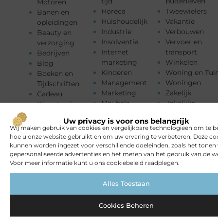
tijd
buitenleven
Motoren
Horeca
Tweewielers
Banen en
Huishoudelijk
Vakantie
opleidingen
Industrie
Verbouwen
Beauty en
Insolventie
Vervoer en
verzorging
Internet
transport
Bedrijven
marketing
Winkelen
Blog
Kinderen
Woning en Tui
Boeken en
Management
Woningen
Tijdschriften
Marketing
Zakelijk
Cadeau
Meubels
Zakelijke
Dienstverlening
Mode en
dienstverlenin
Electronica en
Uw privacy is voor ons belangrijk
Kleding
Zorg
Computers
Wij maken gebruik van cookies en vergelijkbare technologieën om te b
Muziek
ZZP
hoe u onze website gebruikt en om uw ervaring te verbeteren. Deze co
kunnen worden ingezet voor verschillende doeleinden, zoals het tonen
gepersonaliseerde advertenties en het meten van het gebruik van de we
Voor meer informatie kunt u ons cookiebeleid raadplegen.
Alles Toestaan
Cookies Beheren