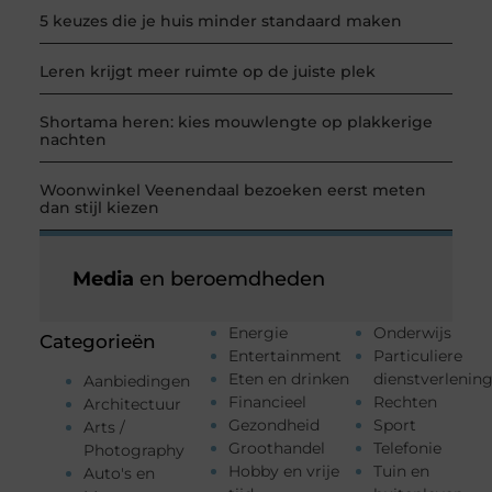
5 keuzes die je huis minder standaard maken
Leren krijgt meer ruimte op de juiste plek
Shortama heren: kies mouwlengte op plakkerige
nachten
Woonwinkel Veenendaal bezoeken eerst meten
dan stijl kiezen
Media
en beroemdheden
Energie
Onderwijs
Categorieën
Entertainment
Particuliere
Eten en drinken
dienstverlenin
Aanbiedingen
Financieel
Rechten
Architectuur
Gezondheid
Sport
Arts /
Groothandel
Telefonie
Photography
Hobby en vrije
Tuin en
Auto's en