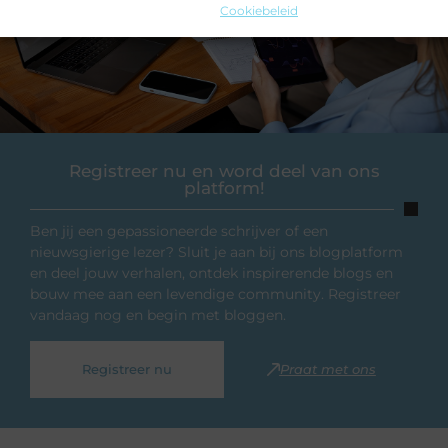
Cookiebeleid
Registreer nu en word deel van ons
platform!
Ben jij een gepassioneerde schrijver of een
nieuwsgierige lezer? Sluit je aan bij ons blogplatform
en deel jouw verhalen, ontdek inspirerende blogs en
bouw mee aan een levendige community. Registreer
vandaag nog en begin met bloggen.
Registreer nu
Praat met ons