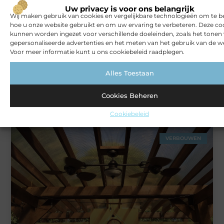
Uw privacy is voor ons belangrijk
ZAKELIJK
Wij maken gebruik van cookies en vergelijkbare technologieën om te b
hoe u onze website gebruikt en om uw ervaring te verbeteren. Deze co
kunnen worden ingezet voor verschillende doeleinden, zoals het tonen
gepersonaliseerde advertenties en het meten van het gebruik van de we
Voor meer informatie kunt u ons cookiebeleid raadplegen.
Alles Toestaan
Cookies Beheren
Rust en vertrouwen op elke locatie
Cookiebeleid
VERBOUWEN