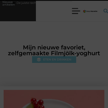
Nieuwe
e rechthoekige trampoline kiezen voor jouw tuin
5 keuzes die je hui
artikelen
Mijn nieuwe favoriet,
zelfgemaakte Filmjölk-yoghurt
ETEN EN DRINKEN