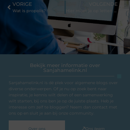
VORIGE
VOLGENDE
Wat is propolis?
Hier moet je op letten bij het verbouwen van een huis
Bekijk meer informatie over
Sanjahamelink.nl
Sanjahamelink.nl is dé plek voor algemene blogs over
diverse onderwerpen. Of je nu op zoek bent naar
inspiratie, je kennis wilt delen of een samenwerking
wilt starten, bij ons ben je op de juiste plaats. Heb je
interesse om zelf te bloggen? Neem dan contact met
ons op en sluit je aan bij onze community.
Over ons
Ons team