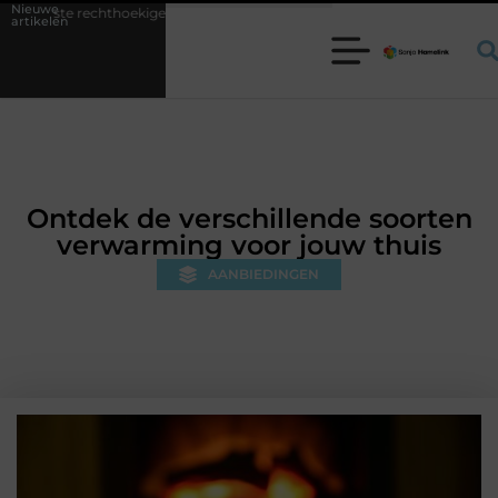
Nieuwe
ige trampoline kiezen voor jouw tuin
5 keuzes die je huis minder st
artikelen
Ontdek de verschillende soorten
verwarming voor jouw thuis
AANBIEDINGEN