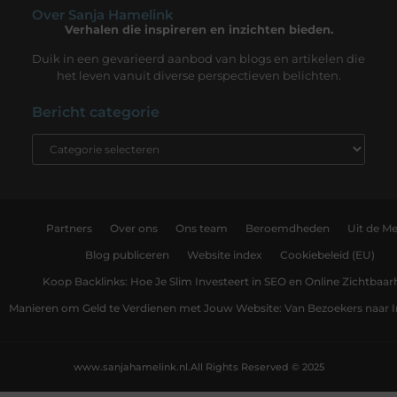
Over Sanja Hamelink
Verhalen die inspireren en inzichten bieden.
Duik in een gevarieerd aanbod van blogs en artikelen die
het leven vanuit diverse perspectieven belichten.
Bericht categorie
Partners
Over ons
Ons team
Beroemdheden
Uit de Me
Blog publiceren
Website index
Cookiebeleid (EU)
Koop Backlinks: Hoe Je Slim Investeert in SEO en Online Zichtbaar
Manieren om Geld te Verdienen met Jouw Website: Van Bezoekers naar
www.sanjahamelink.nl.
All Rights Reserved © 2025