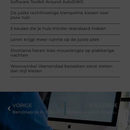
Software Toolkit Around AutoDWG
De juiste rechthoekige trampoline kiezen voor
jouw tuin
5 keuzes die je huis minder standaard maken
Leren krijgt meer ruimte op de juiste plek
Shortama heren: kies mouwlengte op plakkerige
nachten
Woonwinkel Veenendaal bezoeken eerst meten
dan stijl kiezen
VORIGE
VOLGENDE
Benzineprijs in Groningen Stijgt Sky-high – Wat Betekent Dit voor Jou?
Ontdek waarom Rijschool Tilburg de beste keuze is voor jouw rijopleiding