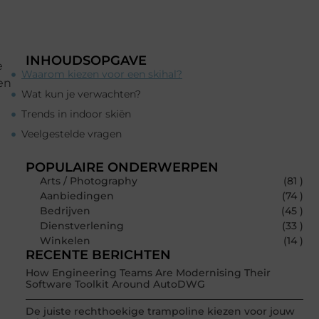
INHOUDSOPGAVE
e
Waarom kiezen voor een skihal?
 en
Wat kun je verwachten?
Trends in indoor skiën
Veelgestelde vragen
POPULAIRE ONDERWERPEN
Arts / Photography
(81 )
Aanbiedingen
(74 )
Bedrijven
(45 )
Dienstverlening
(33 )
Winkelen
(14 )
RECENTE BERICHTEN
How Engineering Teams Are Modernising Their
Software Toolkit Around AutoDWG
De juiste rechthoekige trampoline kiezen voor jouw