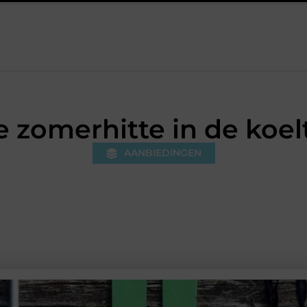
s die je huis minder standaard maken
Leren krijgt meer ruimte 
 zomerhitte in de koelt
AANBIEDINGEN