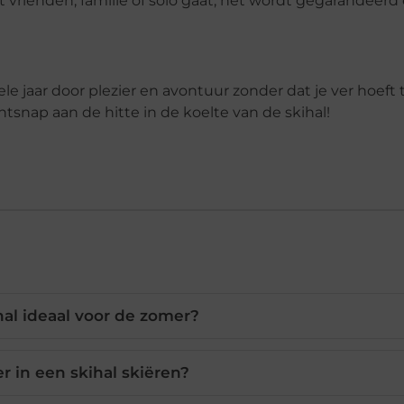
t vrienden, familie of solo gaat, het wordt gegarandeerd
ele jaar door plezier en avontuur zonder dat je ver hoeft 
tsnap aan de hitte in de koelte van de skihal!
al ideaal voor de zomer?
r in een skihal skiëren?