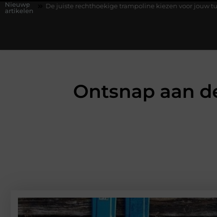
Nieuwe
e juiste rechthoekige trampoline kiezen voor jouw tuin
5 keuze
artikelen
Ontsnap aan de