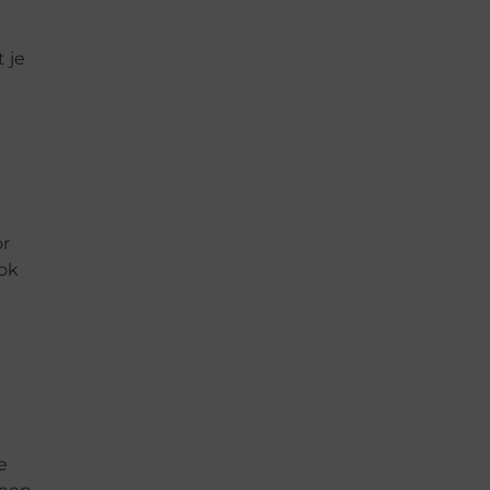
 je
or
ook
e