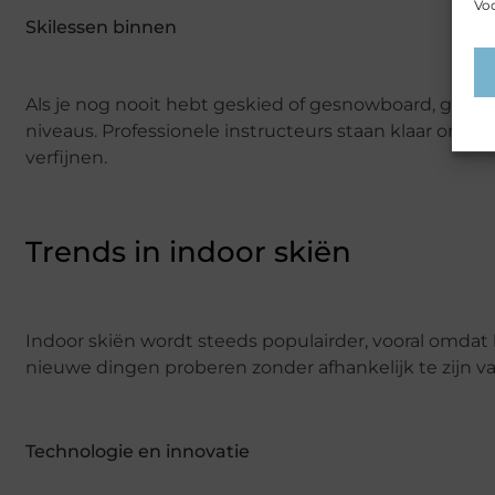
Voo
Skilessen binnen
Als je nog nooit hebt geskied of gesnowboard, geen z
niveaus. Professionele instructeurs staan klaar om je
verfijnen.
Trends in indoor skiën
Indoor skiën wordt steeds populairder, vooral omdat h
nieuwe dingen proberen zonder afhankelijk te zijn va
Technologie en innovatie