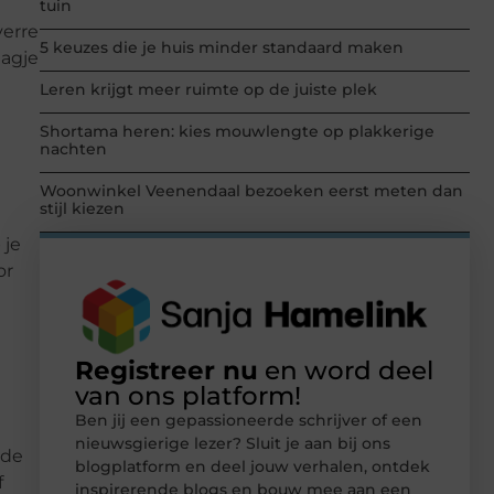
tuin
verre
5 keuzes die je huis minder standaard maken
dagje
Leren krijgt meer ruimte op de juiste plek
Shortama heren: kies mouwlengte op plakkerige
nachten
Woonwinkel Veenendaal bezoeken eerst meten dan
stijl kiezen
 je
or
Registreer nu
en word deel
van ons platform!
Ben jij een gepassioneerde schrijver of een
nieuwsgierige lezer? Sluit je aan bij ons
 de
blogplatform en deel jouw verhalen, ontdek
f
inspirerende blogs en bouw mee aan een