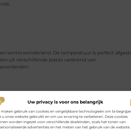
role.
een winterwonderland. De temperatuur is perfect afgest
en uit verschillende pistes variërend van
gevorderden.
Uw privacy is voor ons belangrijk
tijd wel een piste die bij jouw niveau past. Beginners kunn
 maken gebruik van cookies en vergelijkbare technologieën om te begrijp
n zich kunnen uitleven op steilere afdalingen.
 u onze website gebruikt en om uw ervaring te verbeteren. Deze cookies
nen worden ingezet voor verschillende doeleinden, zoals het tonen van
ersonaliseerde advertenties en het meten van het gebruik van de website.