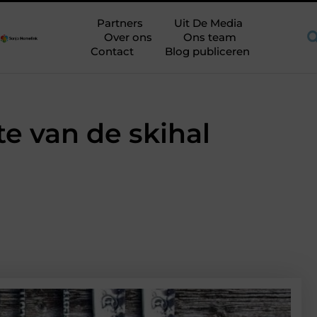
op de juiste plek
Shortama heren: kies mouwlengte op plakker
Partners
Uit De Media
Over ons
Ons team
Contact
Blog publiceren
e van de skihal