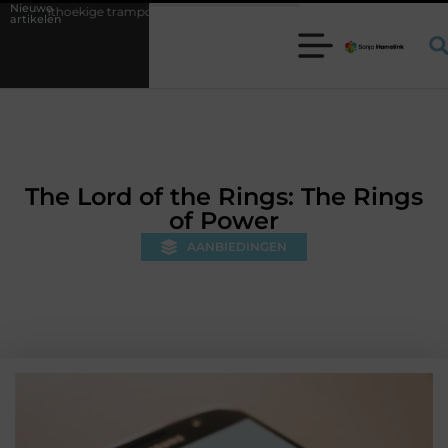
Nieuwe
rampoline kiezen voor jouw tuin
5 keuzes die je huis minder standaar
artikelen
The Lord of the Rings: The Rings
of Power
AANBIEDINGEN