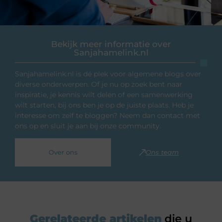
Bekijk meer informatie over
Sanjahamelink.nl
Sanjahamelink.nl is dé plek voor algemene blogs over
diverse onderwerpen. Of je nu op zoek bent naar
inspiratie, je kennis wilt delen of een samenwerking
wilt starten, bij ons ben je op de juiste plaats. Heb je
interesse om zelf te bloggen? Neem dan contact met
ons op en sluit je aan bij onze community.
Over ons
Ons team
Gerelateerde artikelen
die u