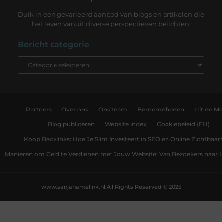
Duik in een gevarieerd aanbod van blogs en artikelen die
het leven vanuit diverse perspectieven belichten.
Bericht categorie
Partners
Over ons
Ons team
Beroemdheden
Uit de Me
Blog publiceren
Website index
Cookiebeleid (EU)
Koop Backlinks: Hoe Je Slim Investeert in SEO en Online Zichtbaar
Manieren om Geld te Verdienen met Jouw Website: Van Bezoekers naar
www.sanjahamelink.nl.
All Rights Reserved © 2025