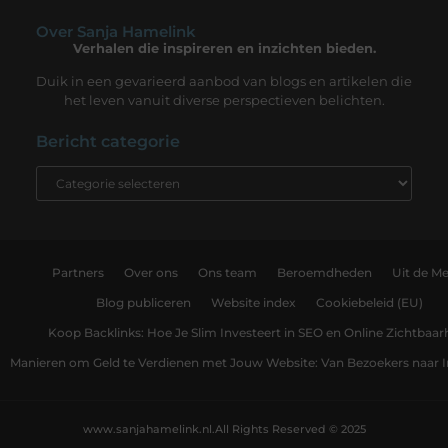
Over Sanja Hamelink
Verhalen die inspireren en inzichten bieden.
Duik in een gevarieerd aanbod van blogs en artikelen die
het leven vanuit diverse perspectieven belichten.
Bericht categorie
Partners
Over ons
Ons team
Beroemdheden
Uit de Me
Blog publiceren
Website index
Cookiebeleid (EU)
Koop Backlinks: Hoe Je Slim Investeert in SEO en Online Zichtbaar
Manieren om Geld te Verdienen met Jouw Website: Van Bezoekers naar
www.sanjahamelink.nl.
All Rights Reserved © 2025