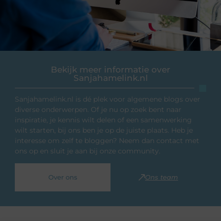
Bekijk meer informatie over
Sanjahamelink.nl
Sanjahamelink.nl is dé plek voor algemene blogs over
diverse onderwerpen. Of je nu op zoek bent naar
inspiratie, je kennis wilt delen of een samenwerking
wilt starten, bij ons ben je op de juiste plaats. Heb je
interesse om zelf te bloggen? Neem dan contact met
ons op en sluit je aan bij onze community.
Over ons
Ons team