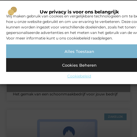
Uw privacy is voor ons belangrijk
Gerelateerde artikelen
die u
Wij maken gebruik van cookies en vergelijkbare technologieën om te b
mogelijk interesseren
hoe u onze website gebruikt en om uw ervaring te verbeteren. Deze co
kunnen worden ingezet voor verschillende doeleinden, zoals het tonen
gepersonaliseerde advertenties en het meten van het gebruik van de we
BLOG
Voor meer informatie kunt u ons cookiebeleid raadplegen.
Alles Toestaan
Cookies Beheren
Cookiebeleid
Het gemak van een schoonmaakbedrijf voor jouw bedrijf
ZAKELIJK