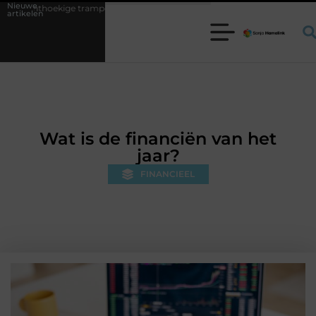
Nieuwe
mpoline kiezen voor jouw tuin
5 keuzes die je huis minder standaard
artikelen
Wat is de financiën van het
jaar?
FINANCIEEL