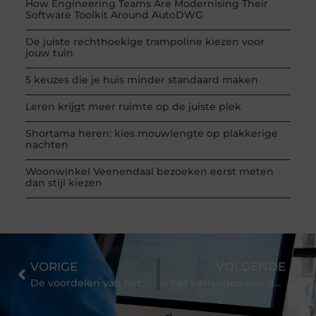
How Engineering Teams Are Modernising Their
Software Toolkit Around AutoDWG
De juiste rechthoekige trampoline kiezen voor
jouw tuin
5 keuzes die je huis minder standaard maken
Leren krijgt meer ruimte op de juiste plek
Shortama heren: kies mouwlengte op plakkerige
nachten
Woonwinkel Veenendaal bezoeken eerst meten
dan stijl kiezen
VORIGE
VOLGENDE
De voordelen van het kopen en verkopen van bitcoins
Is het verlangen van de juiste optie voor jou?