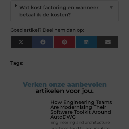
Wat kost factoring en wanneer
▼
betaal ik de kosten?
Goed artikel? Deel hem dan op:
X
Facebook
Pinterest
LinkedIn
Email
(Twitter)
Tags:
Verken onze aanbevolen
artikelen voor jou.
How Engineering Teams
Are Modernising Their
Software Toolkit Around
AutoDWG
Engineering and architecture
practices tend to accumulate