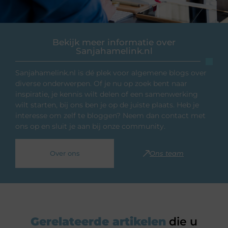
Bekijk meer informatie over
Sanjahamelink.nl
Sanjahamelink.nl is dé plek voor algemene blogs over
diverse onderwerpen. Of je nu op zoek bent naar
inspiratie, je kennis wilt delen of een samenwerking
wilt starten, bij ons ben je op de juiste plaats. Heb je
interesse om zelf te bloggen? Neem dan contact met
ons op en sluit je aan bij onze community.
Over ons
Ons team
Gerelateerde artikelen
die u