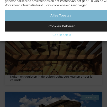
gepersonaliseerde advertenties en het meten van het gebruik van de we
Voor meer informatie kunt u ons cookiebeleid raadplegen.
Rust en vertrouwen op elke locatie
Alles Toestaan
Cookies Beheren
VERBOUWEN
Cookiebeleid
Koken en genieten in de buitenlucht: een keuken onder je
veranda
ZAKELIJK