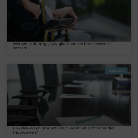
Werken in de zorg: jouw gids naar een betekenisvolle
carrière
ZAKELIJK
Flexplekken en productiviteit: werkt het echt beter dan
thuiswerken?