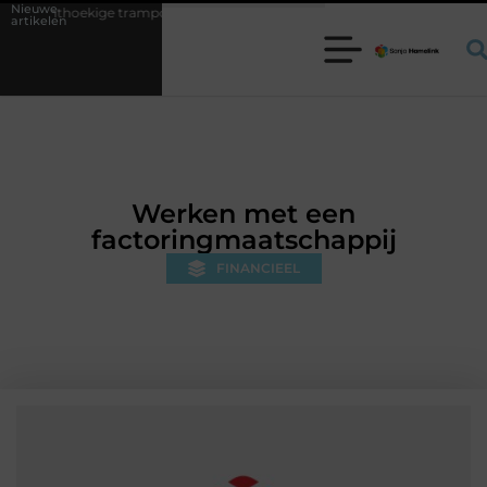
Nieuwe
trampoline kiezen voor jouw tuin
5 keuzes die je huis minder standaa
artikelen
Werken met een
factoringmaatschappij
FINANCIEEL