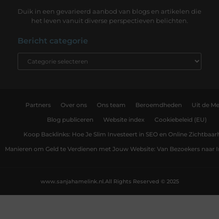
Duik in een gevarieerd aanbod van blogs en artikelen die
het leven vanuit diverse perspectieven belichten.
Bericht categorie
Partners
Over ons
Ons team
Beroemdheden
Uit de Me
Blog publiceren
Website index
Cookiebeleid (EU)
Koop Backlinks: Hoe Je Slim Investeert in SEO en Online Zichtbaar
Manieren om Geld te Verdienen met Jouw Website: Van Bezoekers naar
www.sanjahamelink.nl.
All Rights Reserved © 2025