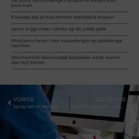
De juiste rechthoekige trampoline kiezen voor
jouw tuin
5 keuzes die je huis minder standaard maken
Leren krijgt meer ruimte op de juiste plek
Shortama heren: kies mouwlengte op plakkerige
nachten
Woonwinkel Veenendaal bezoeken eerst meten
dan stijl kiezen
VORIGE
VOLGENDE
Spray tan in Hengelo proberen?
Scriptie nakijken – 3 tips voor je inhoud: resultatensectie