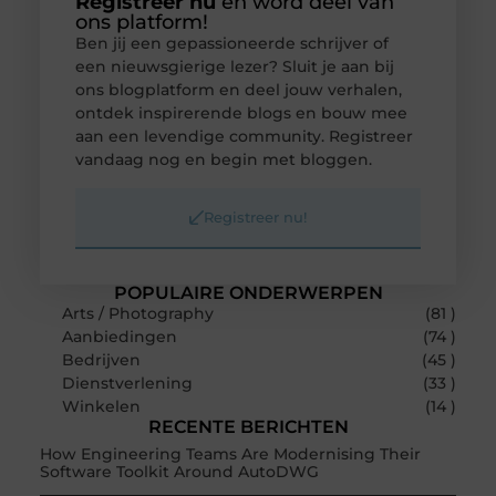
Registreer nu
en word deel van
ons platform!
Ben jij een gepassioneerde schrijver of
een nieuwsgierige lezer? Sluit je aan bij
ons blogplatform en deel jouw verhalen,
ontdek inspirerende blogs en bouw mee
aan een levendige community. Registreer
vandaag nog en begin met bloggen.
Registreer nu!
POPULAIRE ONDERWERPEN
Arts / Photography
(81 )
Aanbiedingen
(74 )
Bedrijven
(45 )
Dienstverlening
(33 )
Winkelen
(14 )
RECENTE BERICHTEN
How Engineering Teams Are Modernising Their
Software Toolkit Around AutoDWG