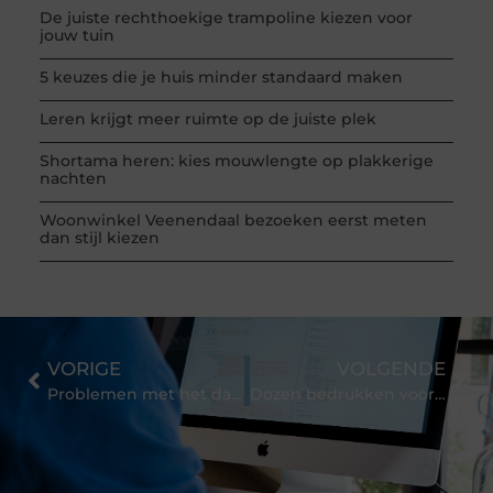
De juiste rechthoekige trampoline kiezen voor
jouw tuin
5 keuzes die je huis minder standaard maken
Leren krijgt meer ruimte op de juiste plek
Shortama heren: kies mouwlengte op plakkerige
nachten
Woonwinkel Veenendaal bezoeken eerst meten
dan stijl kiezen
VORIGE
VOLGENDE
Problemen met het dak: drie Nederlandse steden met de meeste klachten
Dozen bedrukken voor de ultieme uitpakbeleving