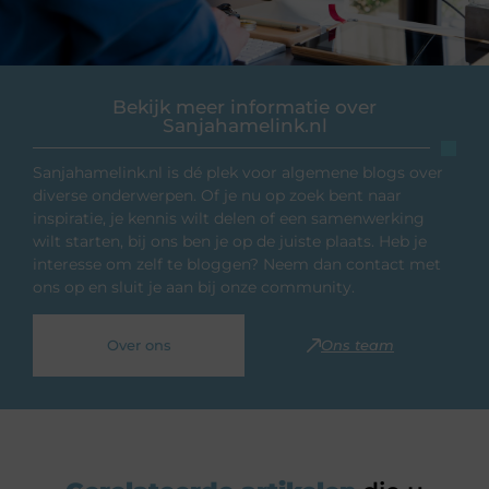
Bekijk meer informatie over
Sanjahamelink.nl
Sanjahamelink.nl is dé plek voor algemene blogs over
diverse onderwerpen. Of je nu op zoek bent naar
inspiratie, je kennis wilt delen of een samenwerking
wilt starten, bij ons ben je op de juiste plaats. Heb je
interesse om zelf te bloggen? Neem dan contact met
ons op en sluit je aan bij onze community.
Over ons
Ons team