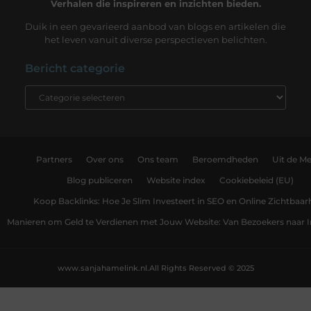
Verhalen die inspireren en inzichten bieden.
Duik in een gevarieerd aanbod van blogs en artikelen die
het leven vanuit diverse perspectieven belichten.
Bericht categorie
Partners
Over ons
Ons team
Beroemdheden
Uit de Me
Blog publiceren
Website index
Cookiebeleid (EU)
Koop Backlinks: Hoe Je Slim Investeert in SEO en Online Zichtbaar
Manieren om Geld te Verdienen met Jouw Website: Van Bezoekers naar
www.sanjahamelink.nl.
All Rights Reserved © 2025