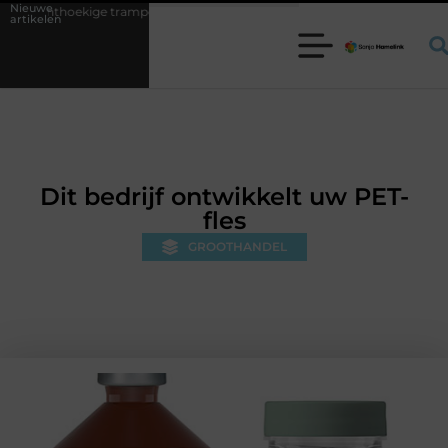
Nieuwe
rampoline kiezen voor jouw tuin
5 keuzes die je huis minder standaa
artikelen
Dit bedrijf ontwikkelt uw PET-
fles
GROOTHANDEL