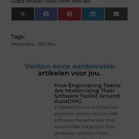
Goed artikel? Deel hem dan op:
X
Facebook
Pinterest
LinkedIn
Email
(Twitter)
Tags:
Media-fles
,
PET-fles
Verken onze aanbevolen
artikelen voor jou.
How Engineering Teams
Are Modernising Their
Software Toolkit Around
AutoDWG
Engineering and architecture
practices tend to accumulate
software the same way they
accumulate old project files:
gradually, without much