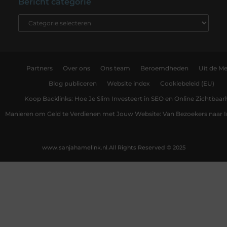
Bericht categorie
Partners
Over ons
Ons team
Beroemdheden
Uit de Me
Blog publiceren
Website index
Cookiebeleid (EU)
Koop Backlinks: Hoe Je Slim Investeert in SEO en Online Zichtbaar
Manieren om Geld te Verdienen met Jouw Website: Van Bezoekers naar
www.sanjahamelink.nl.
All Rights Reserved © 2025