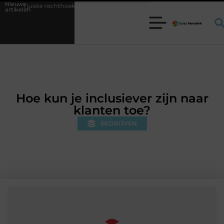
Nieuwe
hthoekige trampoline kiezen voor jouw tuin
5 keuzes die je huis min
artikelen
Hoe kun je inclusiever zijn naar
klanten toe?
BEDRIJVEN