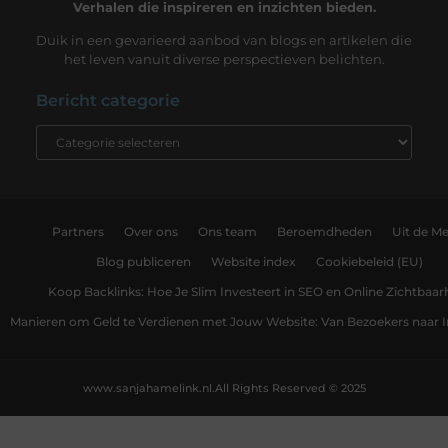
Verhalen die inspireren en inzichten bieden.
Duik in een gevarieerd aanbod van blogs en artikelen die
het leven vanuit diverse perspectieven belichten.
Bericht categorie
Partners
Over ons
Ons team
Beroemdheden
Uit de Me
Blog publiceren
Website index
Cookiebeleid (EU)
Koop Backlinks: Hoe Je Slim Investeert in SEO en Online Zichtbaar
Manieren om Geld te Verdienen met Jouw Website: Van Bezoekers naar
www.sanjahamelink.nl.
All Rights Reserved © 2025