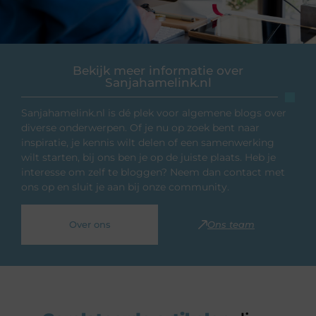
Bekijk meer informatie over
Sanjahamelink.nl
Sanjahamelink.nl is dé plek voor algemene blogs over
diverse onderwerpen. Of je nu op zoek bent naar
inspiratie, je kennis wilt delen of een samenwerking
wilt starten, bij ons ben je op de juiste plaats. Heb je
interesse om zelf te bloggen? Neem dan contact met
ons op en sluit je aan bij onze community.
Over ons
Ons team