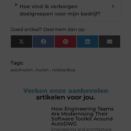
Hoe vind ik verborgen
▼
doelgroepen voor mijn bedrijf?
Goed artikel? Deel hem dan op:
X
Facebook
Pinterest
LinkedIn
Email
(Twitter)
Tags:
autohuren
,
huren
,
rolstoelbus
Verken onze aanbevolen
artikelen voor jou.
How Engineering Teams
Are Modernising Their
Software Toolkit Around
AutoDWG
Engineering and architecture