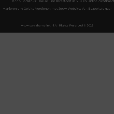
Koop Backlinks: Hoe Je Slim Investeert in SEO en Online Zichtbaar
Manieren om Geld te Verdienen met Jouw Website: Van Bezoekers naar
www.sanjahamelink.nl.
All Rights Reserved © 2025