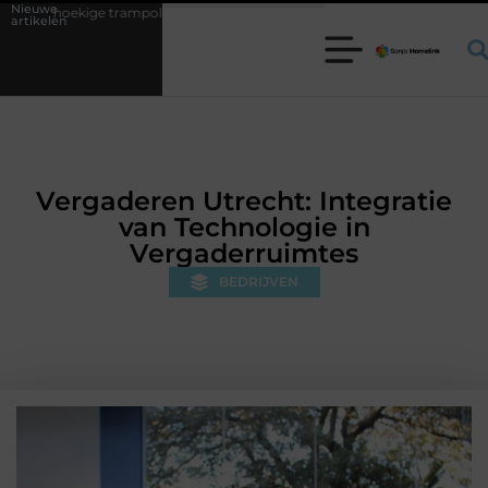
Nieuwe
poline kiezen voor jouw tuin
5 keuzes die je huis minder standaard 
artikelen
Vergaderen Utrecht: Integratie
van Technologie in
Vergaderruimtes
BEDRIJVEN