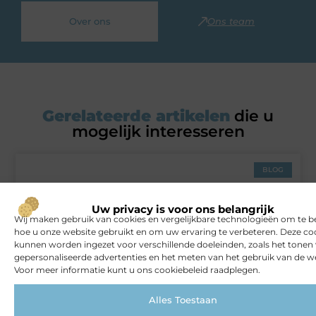
Over ons
Ons team
Gerelateerde artikelen
die u
mogelijk interesseren
BLOG
Uw privacy is voor ons belangrijk
Wij maken gebruik van cookies en vergelijkbare technologieën om te b
hoe u onze website gebruikt en om uw ervaring te verbeteren. Deze co
kunnen worden ingezet voor verschillende doeleinden, zoals het tonen
gepersonaliseerde advertenties en het meten van het gebruik van de we
Voor meer informatie kunt u ons cookiebeleid raadplegen.
Alles Toestaan
Het gemak van een schoonmaakbedrijf voor jouw bedrijf