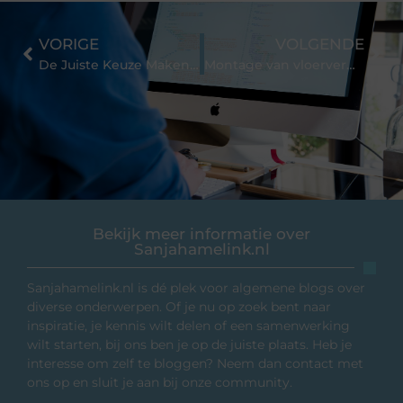
VORIGE
VOLGENDE
De Juiste Keuze Maken: Warmtepompen en Airconditioning
Montage van vloerverwarming: een slimme keuze
Bekijk meer informatie over
Sanjahamelink.nl
Sanjahamelink.nl is dé plek voor algemene blogs over
diverse onderwerpen. Of je nu op zoek bent naar
inspiratie, je kennis wilt delen of een samenwerking
wilt starten, bij ons ben je op de juiste plaats. Heb je
interesse om zelf te bloggen? Neem dan contact met
ons op en sluit je aan bij onze community.