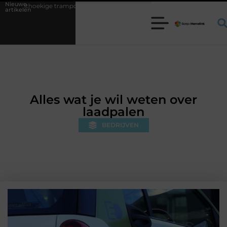
Nieuwe
ampoline kiezen voor jouw tuin
5 keuzes die je huis minder standaar
artikelen
Alles wat je wil weten over
laadpalen
BEDRIJVEN