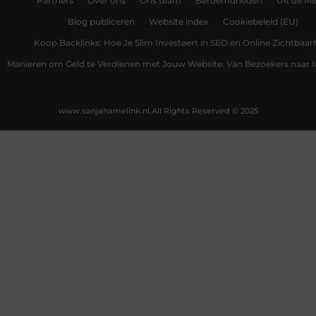
Partners
Over ons
Ons team
Beroemdheden
Uit de Me
Blog publiceren
Website index
Cookiebeleid (EU)
Koop Backlinks: Hoe Je Slim Investeert in SEO en Online Zichtbaar
Manieren om Geld te Verdienen met Jouw Website: Van Bezoekers naar
www.sanjahamelink.nl.
All Rights Reserved © 2025