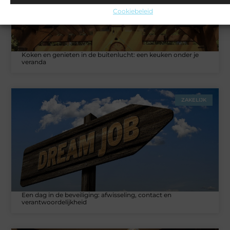
Cookiebeleid
Koken en genieten in de buitenlucht: een keuken onder je
veranda
ZAKELIJK
Een dag in de beveiliging: afwisseling, contact en
verantwoordelijkheid