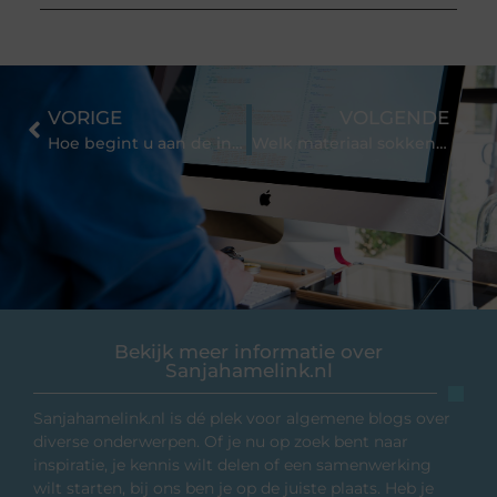
VORIGE
VOLGENDE
Hoe begint u aan de inrichting van een kantoor?
Welk materiaal sokken moet je dragen? Zie hier!
Bekijk meer informatie over
Sanjahamelink.nl
Sanjahamelink.nl is dé plek voor algemene blogs over
diverse onderwerpen. Of je nu op zoek bent naar
inspiratie, je kennis wilt delen of een samenwerking
wilt starten, bij ons ben je op de juiste plaats. Heb je