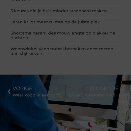
5 keuzes die je huis minder standaard maken
Leren krijgt meer ruimte op de juiste plek
Shortama heren: kies mouwlengte op plakkerige
nachten
Woonwinkel Veenendaal bezoeken eerst meten
dan stijl kiezen
VORIGE
VOLGENDE
Waar koop ik een grote maten bh?
Fijn een weekend weg. Wat moet je niet vergeten?