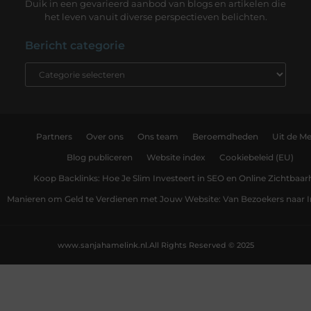
Duik in een gevarieerd aanbod van blogs en artikelen die
het leven vanuit diverse perspectieven belichten.
Bericht categorie
Partners
Over ons
Ons team
Beroemdheden
Uit de Me
Blog publiceren
Website index
Cookiebeleid (EU)
Koop Backlinks: Hoe Je Slim Investeert in SEO en Online Zichtbaar
Manieren om Geld te Verdienen met Jouw Website: Van Bezoekers naar
www.sanjahamelink.nl.
All Rights Reserved © 2025