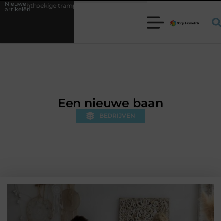
Nieuwe
trampoline kiezen voor jouw tuin
5 keuzes die je huis minder standa
artikelen
Een nieuwe baan
BEDRIJVEN