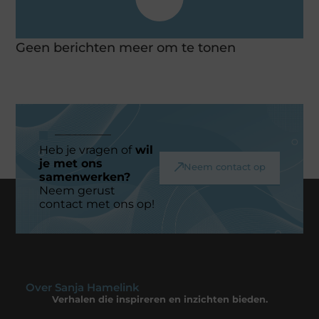
Geen berichten meer om te tonen
Heb je vragen of
wil
je met ons
Neem contact op
samenwerken?
Neem gerust
contact met ons op!
Over Sanja Hamelink
Verhalen die inspireren en inzichten bieden.