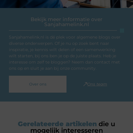
Bekijk meer informatie over
Sanjahamelink.nl
Sanjahamelink.nl is dé plek voor algemene blogs over
diverse onderwerpen. Of je nu op zoek bent naar
inspiratie, je kennis wilt delen of een samenwerking
wilt starten, bij ons ben je op de juiste plaats. Heb je
interesse om zelf te bloggen? Neem dan contact met
ons op en sluit je aan bij onze community.
Over ons
Ons team
Gerelateerde artikelen
die u
mogelijk interesseren