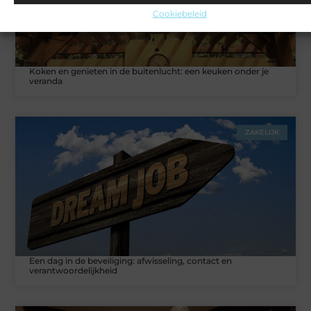
Cookiebeleid
Koken en genieten in de buitenlucht: een keuken onder je
veranda
ZAKELIJK
Een dag in de beveiliging: afwisseling, contact en
verantwoordelijkheid