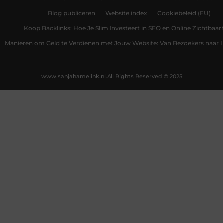
Blog publiceren
Website index
Cookiebeleid (EU)
Koop Backlinks: Hoe Je Slim Investeert in SEO en Online Zichtbaar
Manieren om Geld te Verdienen met Jouw Website: Van Bezoekers naar
www.sanjahamelink.nl.
All Rights Reserved © 2025