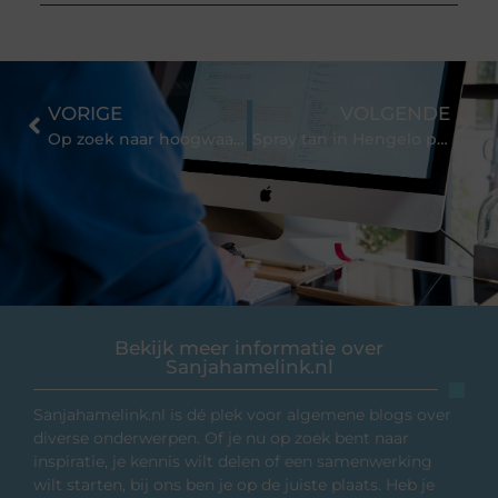
VORIGE
VOLGENDE
Op zoek naar hoogwaardig en stijlvol servies?
Spray tan in Hengelo proberen?
Bekijk meer informatie over
Sanjahamelink.nl
Sanjahamelink.nl is dé plek voor algemene blogs over
diverse onderwerpen. Of je nu op zoek bent naar
inspiratie, je kennis wilt delen of een samenwerking
wilt starten, bij ons ben je op de juiste plaats. Heb je