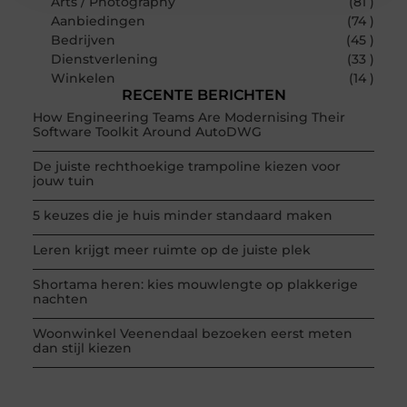
Arts / Photography
(81 )
Aanbiedingen
(74 )
Bedrijven
(45 )
Dienstverlening
(33 )
Winkelen
(14 )
RECENTE BERICHTEN
How Engineering Teams Are Modernising Their
Software Toolkit Around AutoDWG
De juiste rechthoekige trampoline kiezen voor
jouw tuin
5 keuzes die je huis minder standaard maken
Leren krijgt meer ruimte op de juiste plek
Shortama heren: kies mouwlengte op plakkerige
nachten
Woonwinkel Veenendaal bezoeken eerst meten
dan stijl kiezen