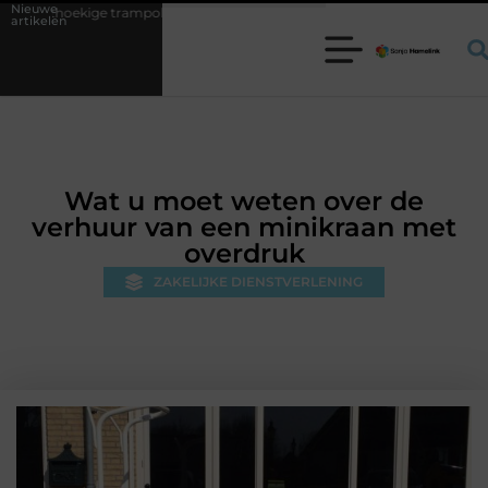
Nieuwe
rampoline kiezen voor jouw tuin
5 keuzes die je huis minder standaar
artikelen
Wat u moet weten over de
verhuur van een minikraan met
overdruk
ZAKELIJKE DIENSTVERLENING