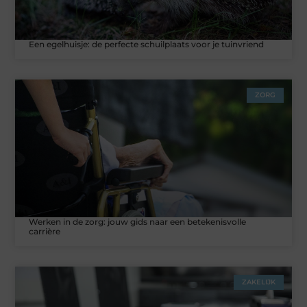
Een egelhuisje: de perfecte schuilplaats voor je tuinvriend
ZORG
Werken in de zorg: jouw gids naar een betekenisvolle
carrière
ZAKELIJK