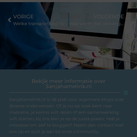
VORIGE
VOLGENDE
Welke transportbedrijven in Nederland vervoeren binnen de EU?
Hoe werkt het vervangen van de CV ketel?
Bekijk meer informatie over
Sanjahamelink.nl
Sanjahamelink.nl is dé plek voor algemene blogs over
diverse onderwerpen. Of je nu op zoek bent naar
inspiratie, je kennis wilt delen of een samenwerking
wilt starten, bij ons ben je op de juiste plaats. Heb je
interesse om zelf te bloggen? Neem dan contact met
ons op en sluit je aan bij onze community.