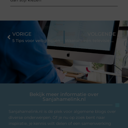
VORIGE
VOLGENDE
5 Tips voor veilig hijsen
Waarom een televisie huren in plaats van kopen?
Bekijk meer informatie over
Sanjahamelink.nl
Sanjahamelink.nl is dé plek voor algemene blogs over
diverse onderwerpen. Of je nu op zoek bent naar
inspiratie, je kennis wilt delen of een samenwerking