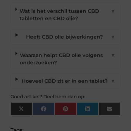
Wat is het verschil tussen CBD
▼
tabletten en CBD olie?
Heeft CBD olie bijwerkingen?
▼
Waaraan helpt CBD olie volgens
▼
onderzoeken?
Hoeveel CBD zit er in een tablet?
▼
Goed artikel? Deel hem dan op:
X
Facebook
Pinterest
LinkedIn
Email
(Twitter)
Tags: