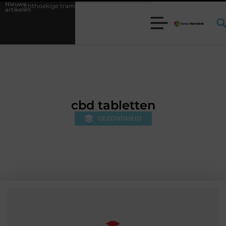
Nieuwe
 trampoline kiezen voor jouw tuin
5 keuzes die je huis minder stand
artikelen
cbd tabletten
GEZONDHEID