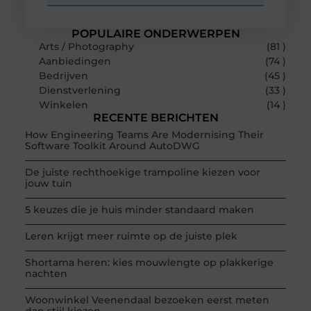
POPULAIRE ONDERWERPEN
Arts / Photography
(81 )
Aanbiedingen
(74 )
Bedrijven
(45 )
Dienstverlening
(33 )
Winkelen
(14 )
RECENTE BERICHTEN
How Engineering Teams Are Modernising Their
Software Toolkit Around AutoDWG
De juiste rechthoekige trampoline kiezen voor
jouw tuin
5 keuzes die je huis minder standaard maken
Leren krijgt meer ruimte op de juiste plek
Shortama heren: kies mouwlengte op plakkerige
nachten
Woonwinkel Veenendaal bezoeken eerst meten
dan stijl kiezen