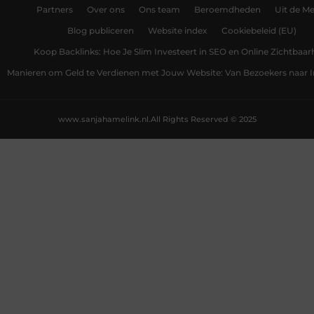
Partners
Over ons
Ons team
Beroemdheden
Uit de Me
Blog publiceren
Website index
Cookiebeleid (EU)
Koop Backlinks: Hoe Je Slim Investeert in SEO en Online Zichtbaar
Manieren om Geld te Verdienen met Jouw Website: Van Bezoekers naar
www.sanjahamelink.nl.
All Rights Reserved © 2025