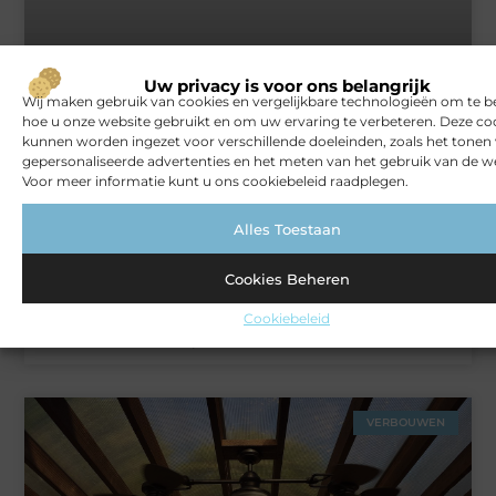
Het gemak van een schoonmaakbedrijf voor jouw bedrijf
Uw privacy is voor ons belangrijk
Wij maken gebruik van cookies en vergelijkbare technologieën om te b
hoe u onze website gebruikt en om uw ervaring te verbeteren. Deze co
ZAKELIJK
kunnen worden ingezet voor verschillende doeleinden, zoals het tonen
gepersonaliseerde advertenties en het meten van het gebruik van de we
Voor meer informatie kunt u ons cookiebeleid raadplegen.
Alles Toestaan
Cookies Beheren
Cookiebeleid
Rust en vertrouwen op elke locatie
VERBOUWEN