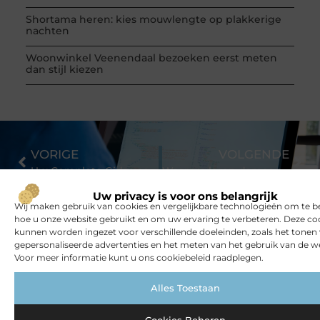
Shortama heren: kies mouwlengte op plakkerige
nachten
Woonwinkel Veenendaal bezoeken eerst meten
dan stijl kiezen
VORIGE
VOLGENDE
Uw Complete Gids voor het Vinden van de Juiste Stukadoor in Arnhem
Waarom leren dames riemen een stijlvolle toevoeging zijn
Uw privacy is voor ons belangrijk
Wij maken gebruik van cookies en vergelijkbare technologieën om te b
hoe u onze website gebruikt en om uw ervaring te verbeteren. Deze co
kunnen worden ingezet voor verschillende doeleinden, zoals het tonen
gepersonaliseerde advertenties en het meten van het gebruik van de we
Voor meer informatie kunt u ons cookiebeleid raadplegen.
Alles Toestaan
Bekijk meer informatie over
Sanjahamelink.nl