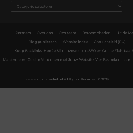
Partners
Over ons
Ons team
Beroemdheden
Uit de Me
Blog publiceren
Website index
Cookiebeleid (EU)
Koop Backlinks: Hoe Je Slim Investeert in SEO en Online Zichtbaar
Manieren om Geld te Verdienen met Jouw Website: Van Bezoekers naar
www.sanjahamelink.nl.
All Rights Reserved © 2025