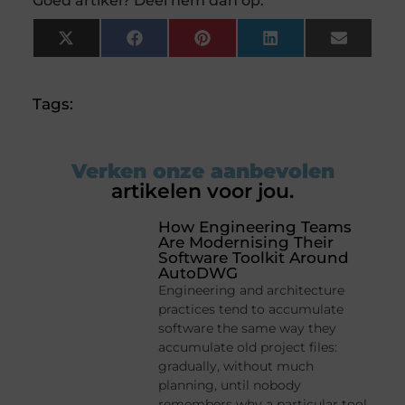
Goed artikel? Deel hem dan op:
X
Facebook
Pinterest
LinkedIn
Email
(Twitter)
Tags:
Verken onze aanbevolen
artikelen voor jou.
How Engineering Teams
Are Modernising Their
Software Toolkit Around
AutoDWG
Engineering and architecture
practices tend to accumulate
software the same way they
accumulate old project files:
gradually, without much
planning, until nobody
remembers why a particular tool