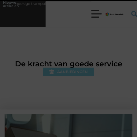
Nieuwe
poline kiezen voor jouw tuin
5 keuzes die je huis minder standaard 
artikelen
De kracht van goede service
AANBIEDINGEN