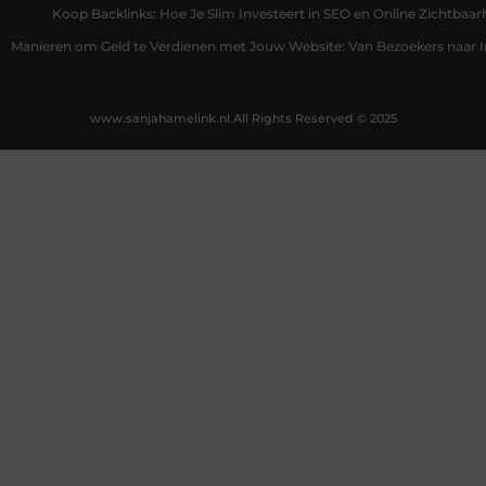
Koop Backlinks: Hoe Je Slim Investeert in SEO en Online Zichtbaar
Manieren om Geld te Verdienen met Jouw Website: Van Bezoekers naar
www.sanjahamelink.nl.
All Rights Reserved © 2025