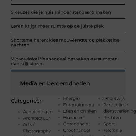
5 keuzes die je huis minder standaard maken
Leren krijgt meer ruimte op de juiste plek
Shortama heren: kies mouwlengte op plakkerige
nachten
Woonwinkel Veenendaal bezoeken eerst meten
dan stijl kiezen
Media
en beroemdheden
Energie
Onderwijs
Categorieën
Entertainment
Particuliere
Eten en drinken
dienstverlenin
Aanbiedingen
Financieel
Rechten
Architectuur
Gezondheid
Sport
Arts /
Groothandel
Telefonie
Photography