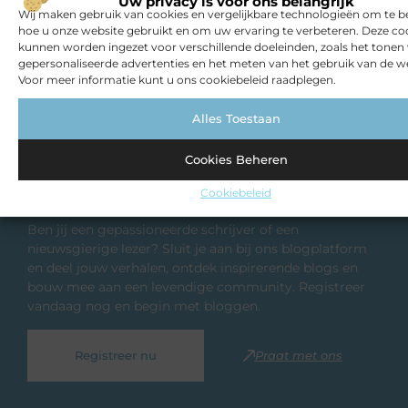
Uw privacy is voor ons belangrijk
Wij maken gebruik van cookies en vergelijkbare technologieën om te b
hoe u onze website gebruikt en om uw ervaring te verbeteren. Deze co
kunnen worden ingezet voor verschillende doeleinden, zoals het tonen
gepersonaliseerde advertenties en het meten van het gebruik van de we
Voor meer informatie kunt u ons cookiebeleid raadplegen.
Alles Toestaan
Cookies Beheren
Registreer nu en word deel van ons
platform!
Cookiebeleid
Ben jij een gepassioneerde schrijver of een
nieuwsgierige lezer? Sluit je aan bij ons blogplatform
en deel jouw verhalen, ontdek inspirerende blogs en
bouw mee aan een levendige community. Registreer
vandaag nog en begin met bloggen.
Registreer nu
Praat met ons