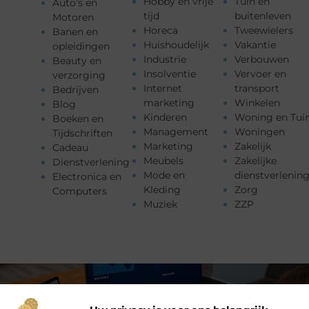
Hobby en vrije
Tuin en
Auto's en
tijd
buitenleven
Motoren
Horeca
Tweewielers
Banen en
Huishoudelijk
Vakantie
opleidingen
Industrie
Verbouwen
Beauty en
Insolventie
Vervoer en
verzorging
Internet
transport
Bedrijven
marketing
Winkelen
Blog
Kinderen
Woning en Tui
Boeken en
Management
Woningen
Tijdschriften
Marketing
Zakelijk
Cadeau
Meubels
Zakelijke
Dienstverlening
Mode en
dienstverlenin
Electronica en
Kleding
Zorg
Computers
Muziek
ZZP