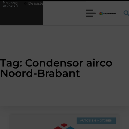
Nieuwe
utoDWG
De juiste rechthoekige trampoline kiezen voor jouw tuin
artikelen
Tag: Condensor airco
Noord-Brabant
AUTO'S EN MOTOREN