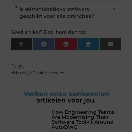
Is administratieve software
▼
geschikt voor alle branches?
Goed artikel? Deel hem dan op:
X
Facebook
Pinterest
LinkedIn
Email
(Twitter)
Tags:
cbbs.nl
,
HR salarisservice
Verken onze aanbevolen
artikelen voor jou.
How Engineering Teams
Are Modernising Their
Software Toolkit Around
AutoDWG