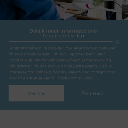
Bekijk meer informatie over
Sanjahamelink.nl
Sanjahamelink.nl is dé plek voor algemene blogs over
diverse onderwerpen. Of je nu op zoek bent naar
inspiratie, je kennis wilt delen of een samenwerking
wilt starten, bij ons ben je op de juiste plaats. Heb je
interesse om zelf te bloggen? Neem dan contact met
ons op en sluit je aan bij onze community.
Over ons
Ons team