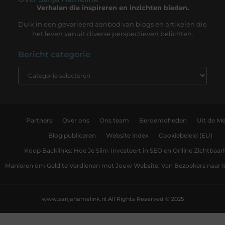
Verhalen die inspireren en inzichten bieden.
Duik in een gevarieerd aanbod van blogs en artikelen die
het leven vanuit diverse perspectieven belichten.
Bericht categorie
Partners
Over ons
Ons team
Beroemdheden
Uit de Me
Blog publiceren
Website index
Cookiebeleid (EU)
Koop Backlinks: Hoe Je Slim Investeert in SEO en Online Zichtbaar
Manieren om Geld te Verdienen met Jouw Website: Van Bezoekers naar
www.sanjahamelink.nl.
All Rights Reserved © 2025