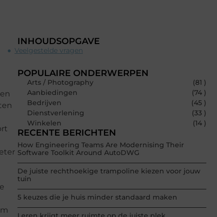
INHOUDSOPGAVE
Veelgestelde vragen
POPULAIRE ONDERWERPEN
Arts / Photography
(81 )
Aanbiedingen
(74 )
een
Bedrijven
(45 )
iten
Dienstverlening
(33 )
Winkelen
(14 )
ort
RECENTE BERICHTEN
How Engineering Teams Are Modernising Their
eter
Software Toolkit Around AutoDWG
De juiste rechthoekige trampoline kiezen voor jouw
tuin
te
5 keuzes die je huis minder standaard maken
 om
Leren krijgt meer ruimte op de juiste plek