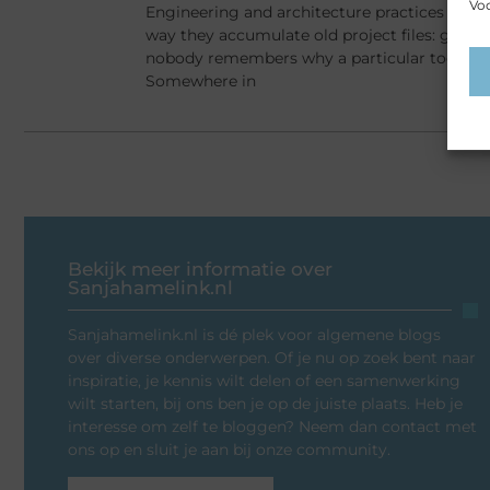
Voo
Engineering and architecture practices tend
way they accumulate old project files: gradu
nobody remembers why a particular tool got in
Somewhere in
Bekijk meer informatie over
Sanjahamelink.nl
Sanjahamelink.nl is dé plek voor algemene blogs
over diverse onderwerpen. Of je nu op zoek bent naar
inspiratie, je kennis wilt delen of een samenwerking
wilt starten, bij ons ben je op de juiste plaats. Heb je
interesse om zelf te bloggen? Neem dan contact met
ons op en sluit je aan bij onze community.