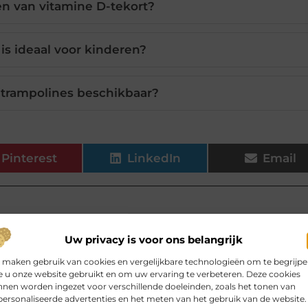
en van vitamine D-tekort?
is ideaal voor kinderen?
 trampolines beschikbaar?
Pinterest
LinkedIn
Email
Uw privacy is voor ons belangrijk
elen voor jou.
 maken gebruik van cookies en vergelijkbare technologieën om te begrijp
 u onze website gebruikt en om uw ervaring te verbeteren. Deze cookies
nen worden ingezet voor verschillende doeleinden, zoals het tonen van
sing Their Software Toolkit
ersonaliseerde advertenties en het meten van het gebruik van de website.