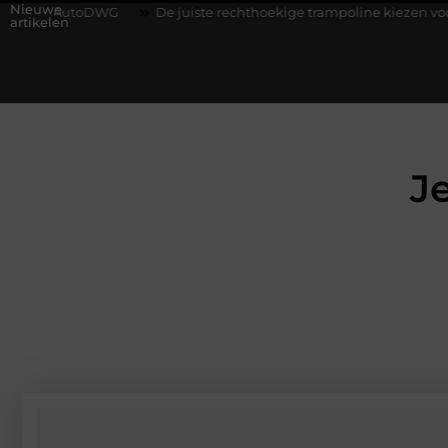
Nieuwe
G
De juiste rechthoekige trampoline kiezen voor jouw tuin
artikelen
J