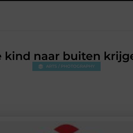
5 keuzes die je huis minder standaard maken
Leren krijgt meer
e kind naar buiten krijg
ARTS / PHOTOGRAPHY