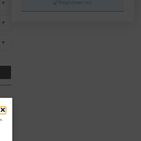
Registreer nu!
▼
▼
▼
en