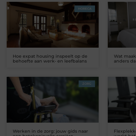
HORECA
Hoe expat housing inspeelt op de
Wat maakt
behoefte aan werk- en leefbalans
anders da
ZORG
Werken in de zorg: jouw gids naar
Flexplekke