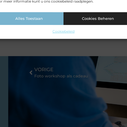
r meer informatie kunt u ons cookiebeleid raadplegen.
 to accumulate software the same
ally, without much planning, until
stalled in the first place.
Alles Toestaan
Cookies Beheren
Cookiebeleid
VORIGE
Foto workshop als cadeau