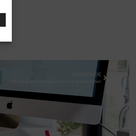
VOLGENDE
Een slanker lichaam door de waisttrainer