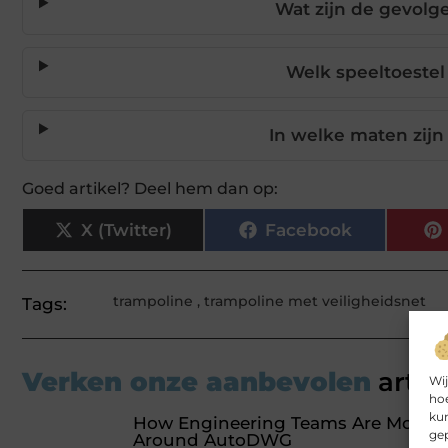
Wat zijn de gevolg
Welk speeltoestel 
In welke maten zijn
Goed artikel? Deel hem dan op:
X (Twitter)
Facebook
trampoline
,
trampoline met veiligheidsnet
Tags:
Verken onze aanbevolen
artik
Wij
hoe
kun
How Engineering Teams Are Moderni
gep
Around AutoDWG