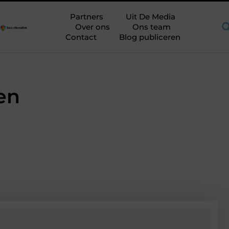
 ruimte op de juiste plek
Shortama heren: kies mouwlengte op 
Partners
Uit De Media
Over ons
Ons team
Contact
Blog publiceren
en