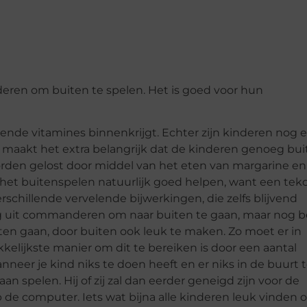
deren om buiten te spelen. Het is goed voor hun
doende vitamines binnenkrijgt. Echter zijn kinderen nog 
t maakt het extra belangrijk dat de kinderen genoeg bu
worden gelost door middel van het eten van margarine en
an het buitenspelen natuurlijk goed helpen, want een tek
rschillende vervelende bijwerkingen, die zelfs blijvend
dag uit commanderen om naar buiten te gaan, maar nog b
uiten gaan, door buiten ook leuk te maken. Zo moet er in
kelijkste manier om dit te bereiken is door een aantal
anneer je kind niks te doen heeft en er niks in de buurt 
an spelen. Hij of zij zal dan eerder geneigd zijn voor de
n op de computer. Iets wat bijna alle kinderen leuk vinden