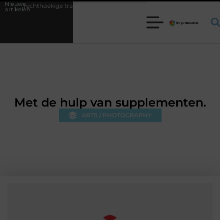
Nieuwe
kige trampoline kiezen voor jouw tuin
5 keuzes die je huis minder st
artikelen
Met de hulp van supplementen.
ARTS / PHOTOGRAPHY