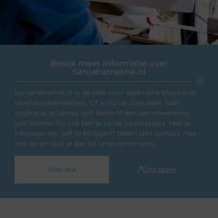
Bekijk meer informatie over
Sanjahamelink.nl
Sanjahamelink.nl is dé plek voor algemene blogs over
diverse onderwerpen. Of je nu op zoek bent naar
inspiratie, je kennis wilt delen of een samenwerking
wilt starten, bij ons ben je op de juiste plaats. Heb je
interesse om zelf te bloggen? Neem dan contact met
ons op en sluit je aan bij onze community.
Over ons
Ons team