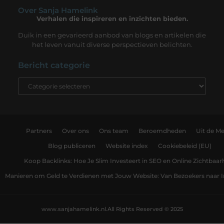
Over Sanja Hamelink
Verhalen die inspireren en inzichten bieden.
Duik in een gevarieerd aanbod van blogs en artikelen die
het leven vanuit diverse perspectieven belichten.
Bericht categorie
Partners
Over ons
Ons team
Beroemdheden
Uit de Me
Blog publiceren
Website index
Cookiebeleid (EU)
Koop Backlinks: Hoe Je Slim Investeert in SEO en Online Zichtbaar
Manieren om Geld te Verdienen met Jouw Website: Van Bezoekers naar
www.sanjahamelink.nl.
All Rights Reserved © 2025