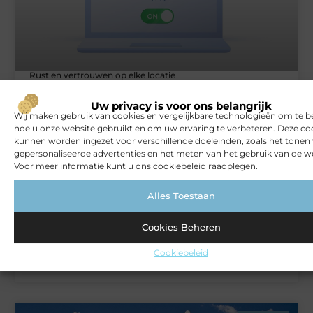
Rust en vertrouwen op elke locatie
Uw privacy is voor ons belangrijk
Wij maken gebruik van cookies en vergelijkbare technologieën om te b
VERBOUWEN
hoe u onze website gebruikt en om uw ervaring te verbeteren. Deze co
kunnen worden ingezet voor verschillende doeleinden, zoals het tonen
gepersonaliseerde advertenties en het meten van het gebruik van de we
Voor meer informatie kunt u ons cookiebeleid raadplegen.
Alles Toestaan
Cookies Beheren
Cookiebeleid
Koken en genieten in de buitenlucht: een keuken onder je
veranda