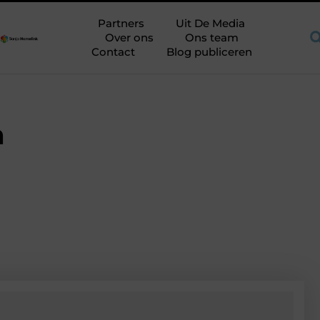
uimte op de juiste plek
Shortama heren: kies mouwlengte op p
Partners
Uit De Media
Over ons
Ons team
Contact
Blog publiceren
n