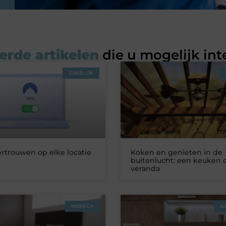
erde artikelen
die u mogelijk int
ZAKELIJK
ertrouwen op elke locatie
Koken en genieten in de
buitenlucht: een keuken 
veranda
HORECA
A