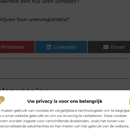
denten een nul uren contract?
rijven hun urenregistratie?
Pinterest
LinkedIn
Email
elen voor jou.
Uw privacy is voor ons belangrijk
sing Their Software Toolkit
 maken gebruik van cookies en vergelijkbare technologieën om te begrijp
 to accumulate software the same
 u onze website gebruikt en om uw ervaring te verbeteren. Deze cookies
ally, without much planning, until
nen worden ingezet voor verschillende doeleinden, zoals het tonen van
stalled in the first place.
ersonaliseerde advertenties en het meten van het gebruik van de website.