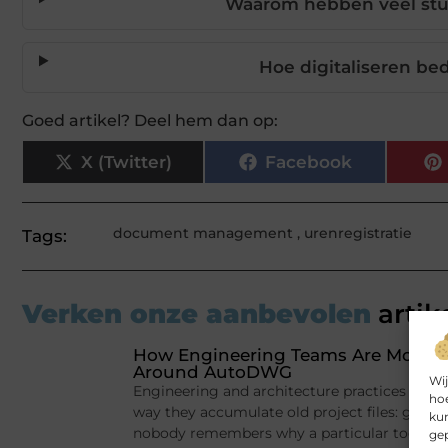
Waarom hebben veel stu
Hoe digitaliseren bed
Goed artikel? Deel hem dan op:
X (Twitter)
Facebook
document management
,
urenregistratie
Tags:
Verken onze aanbevolen
artik
How Engineering Teams Are Moderni
Around AutoDWG
Wij
Engineering and architecture practices tend
hoe
way they accumulate old project files: gradu
kun
nobody remembers why a particular tool got in
gep