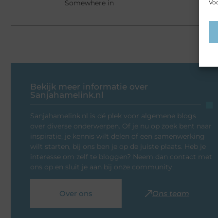
Voo
Somewhere in
Bekijk meer informatie over
Sanjahamelink.nl
Sanjahamelink.nl is dé plek voor algemene blogs
over diverse onderwerpen. Of je nu op zoek bent naar
inspiratie, je kennis wilt delen of een samenwerking
wilt starten, bij ons ben je op de juiste plaats. Heb je
interesse om zelf te bloggen? Neem dan contact met
ons op en sluit je aan bij onze community.
Over ons
Ons team