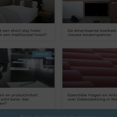
 een short stay hotel
De Amerikaanse koelkast:
n een traditioneel hotel?
nieuwe keukenpartner
ZAKELIJK
n en productiviteit:
Essentiële Vragen en An
 echt beter dan
over Dakbedekking in Ro
ken?
Bekijk alle artikelen over dit onderwerp