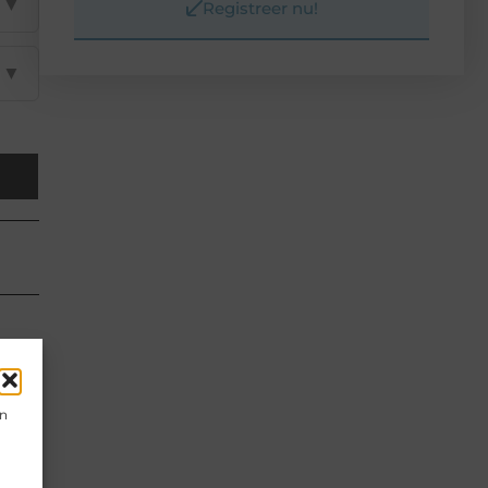
▼
Registreer nu!
▼
en