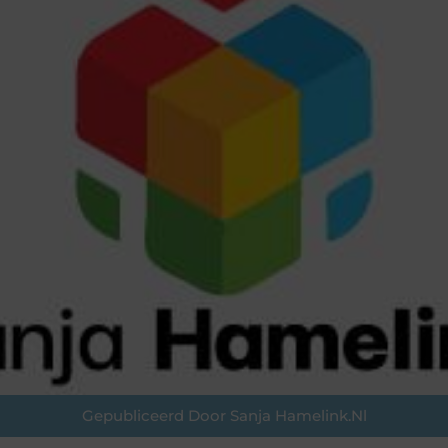
Gepubliceerd Door Sanja Hamelink.nl