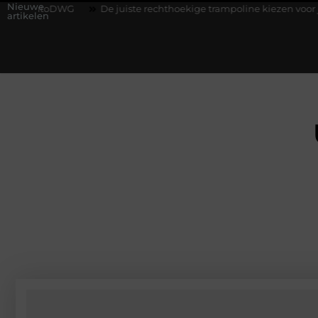
Nieuwe
De juiste rechthoekige trampoline kiezen voor jouw tuin
5
artikelen