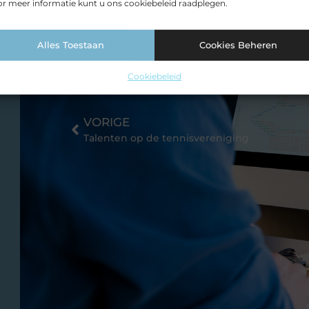
r meer informatie kunt u ons cookiebeleid raadplegen.
Alles Toestaan
Cookies Beheren
Cookiebeleid
VORIGE
Talenten op de tennisvereniging