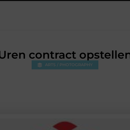
 keuzes die je huis minder standaard maken
Leren krijgt meer r
Uren contract opstelle
ARTS / PHOTOGRAPHY