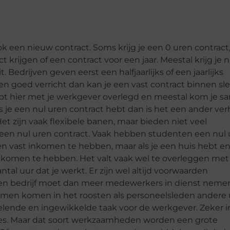
ook een nieuw contract. Soms krijg je een 0 uren contract
ct krijgen of een contract voor een jaar. Meestal krijg je n
it. Bedrijven geven eerst een halfjaarlijks of een jaarlijks
en goed verricht dan kan je een vast contract binnen sl
 hebt hier met je werkgever overlegd en meestal kom je 
ls je een nul uren contract hebt dan is het een ander ver
et zijn vaak flexibele banen, maar bieden niet veel
een nul uren contract. Vaak hebben studenten een nul
een vast inkomen te hebben, maar als je een huis hebt e
inkomen te hebben. Het valt vaak wel te overleggen met 
al uur dat je werkt. Er zijn wel altijd voorwaarden
Een bedrijf moet dan meer medewerkers in dienst nemen
lemen komen in het roosten als personeelsleden andere
velende en ingewikkelde taak voor de werkgever. Zeker i
roces. Maar dat soort werkzaamheden worden een grote