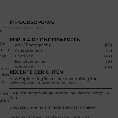
INHOUDSOPGAVE
,
Veelgestelde vragen
iet
POPULAIRE ONDERWERPEN
epen.
Arts / Photography
(81 )
samen
Aanbiedingen
(74 )
haal.
Bedrijven
(45 )
Dienstverlening
(33 )
Winkelen
(14 )
 uren
RECENTE BERICHTEN
n dus
How Engineering Teams Are Modernising Their
je
Software Toolkit Around AutoDWG
De juiste rechthoekige trampoline kiezen voor jouw
 als
tuin
 uren
n
5 keuzes die je huis minder standaard maken
Leren krijgt meer ruimte op de juiste plek