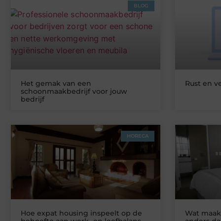
BLOG
Het gemak van een
Rust en v
schoonmaakbedrijf voor jouw
bedrijf
HORECA
Hoe expat housing inspeelt op de
Wat maakt
behoefte aan werk- en leefbalans
anders da