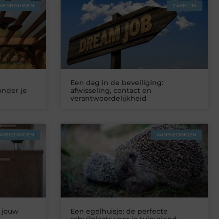
VERBOUWEN
ZAKELIJK
Een dag in de beveiliging:
onder je
afwisseling, contact en
verantwoordelijkheid
ANBIEDINGEN
AANBIEDINGEN
 jouw
Een egelhuisje: de perfecte
schuilplaats voor je tuinvriend