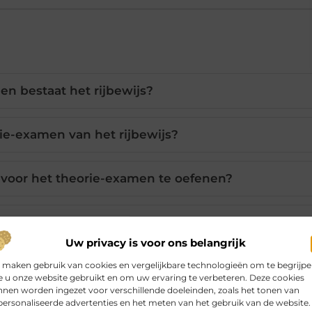
en bestaat het rijbewijs?
ie-examen van het rijbewijs?
 voor het theorie-examen te oefenen?
school voor het praktijkexamen?
Uw privacy is voor ons belangrijk
 het praktijkexamen gaan?
 maken gebruik van cookies en vergelijkbare technologieën om te begrijp
 u onze website gebruikt en om uw ervaring te verbeteren. Deze cookies
nen worden ingezet voor verschillende doeleinden, zoals het tonen van
ersonaliseerde advertenties en het meten van het gebruik van de website.