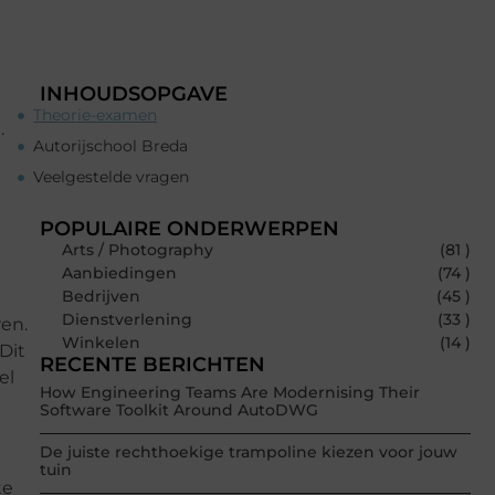
INHOUDSOPGAVE
Theorie-examen
.
Autorijschool Breda
Veelgestelde vragen
POPULAIRE ONDERWERPEN
Arts / Photography
(81 )
Aanbiedingen
(74 )
Bedrijven
(45 )
Dienstverlening
(33 )
ren.
Winkelen
(14 )
Dit
RECENTE BERICHTEN
el
How Engineering Teams Are Modernising Their
Software Toolkit Around AutoDWG
De juiste rechthoekige trampoline kiezen voor jouw
tuin
te