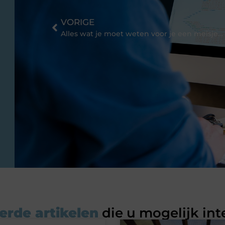
VORIGE
Alles wat je moet weten voor je een meisjesfiets koopt
erde artikelen
die u mogelijk int