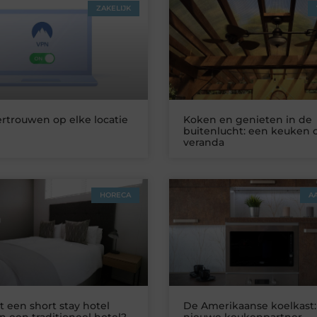
ZAKELIJK
ertrouwen op elke locatie
Koken en genieten in de
buitenlucht: een keuken 
veranda
HORECA
A
 een short stay hotel
De Amerikaanse koelkast:
n een traditioneel hotel?
nieuwe keukenpartner