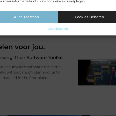
r meer informatie kunt u ons cookiebeleid raadplegen.
Pinterest
LinkedIn
Email
Alles Toestaan
Cookies Beheren
Cookiebeleid
elen voor jou.
sing Their Software Toolkit
 to accumulate software the same
ally, without much planning, until
stalled in the first place.