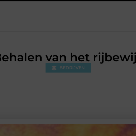
zes die je huis minder standaard maken
Leren krijgt meer ruimt
ehalen van het rijbewi
BEDRIJVEN