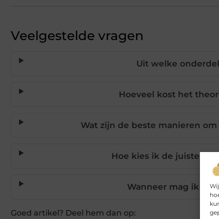
Veelgestelde vragen
Uit welke onderdel
Hoeveel kost het theor
Wat zijn de beste manieren om
Hoe kies ik de juiste rij
Wanneer mag ik voor
Wij
hoe
kun
Goed artikel? Deel hem dan op:
gep