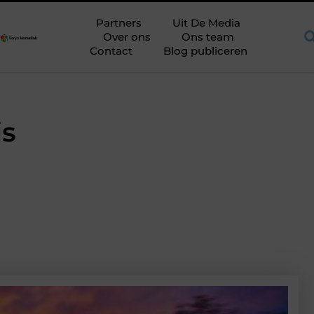
e op de juiste plek
Shortama heren: kies mouwlengte op plakk
Partners
Uit De Media
Over ons
Ons team
Contact
Blog publiceren
js