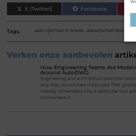
Voo
X (Twitter)
Facebook
auto rijschool in breda
,
autorijschool breda
Tags:
Verken onze aanbevolen
artik
How Engineering Teams Are Moderni
Around AutoDWG
Engineering and architecture practices tend
way they accumulate old project files: gradu
nobody remembers why a particular tool got in
Somewhere in