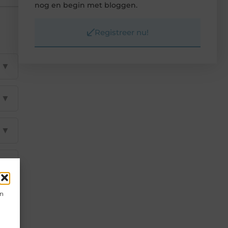
nog en begin met bloggen.
Registreer nu!
▼
▼
▼
▼
▼
en