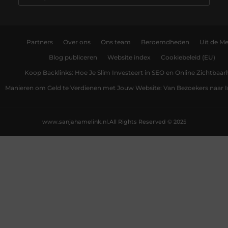
Partners
Over ons
Ons team
Beroemdheden
Uit de Me
Blog publiceren
Website index
Cookiebeleid (EU)
Koop Backlinks: Hoe Je Slim Investeert in SEO en Online Zichtbaar
Manieren om Geld te Verdienen met Jouw Website: Van Bezoekers naar
www.sanjahamelink.nl.
All Rights Reserved © 2025