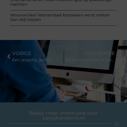
nachten
Woonwinkel Veenendaal bezoeken eerst meten
dan stijl kiezen
VORIGE
VOLGENDE
Een jeugdig gezicht
Via de satellieten je positiebepalen
Bekijk meer informatie over
Sanjahamelink.nl