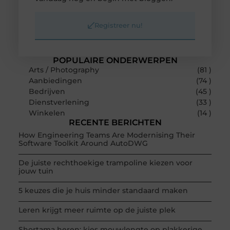
Registreer nu!
POPULAIRE ONDERWERPEN
Arts / Photography
(81 )
Aanbiedingen
(74 )
Bedrijven
(45 )
Dienstverlening
(33 )
Winkelen
(14 )
RECENTE BERICHTEN
How Engineering Teams Are Modernising Their
Software Toolkit Around AutoDWG
De juiste rechthoekige trampoline kiezen voor
jouw tuin
5 keuzes die je huis minder standaard maken
Leren krijgt meer ruimte op de juiste plek
Shortama heren: kies mouwlengte op plakkerige