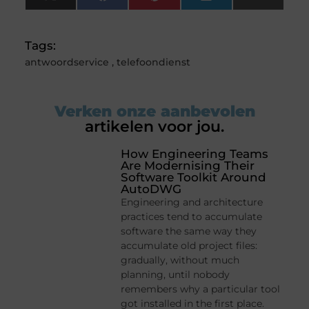
X
Facebook
Pinterest
LinkedIn
Email
(Twitter)
Tags:
antwoordservice
,
telefoondienst
Verken onze aanbevolen
artikelen voor jou.
How Engineering Teams
Are Modernising Their
Software Toolkit Around
AutoDWG
Engineering and architecture
practices tend to accumulate
software the same way they
accumulate old project files:
gradually, without much
planning, until nobody
remembers why a particular tool
got installed in the first place.