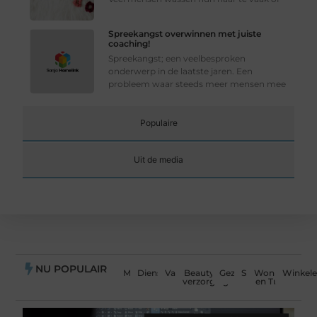
Spreekangst overwinnen met juiste
coaching!
Spreekangst; een veelbesproken
onderwerp in de laatste jaren. Een
probleem waar steeds meer mensen mee
Populaire
Uit de media
NU POPULAIR
Media
Dienstverlening
Vakantie
Beauty en
Gezondheid
Sport
Woning
Winkel
verzorging
en Tuin