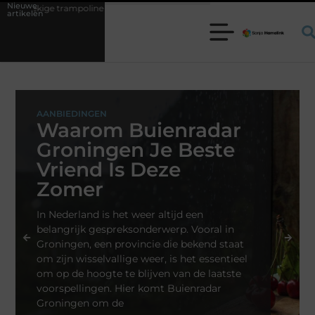
Nieuwe
voor jouw tuin
5 keuzes die je huis minder standaard maken
Lere
artikelen
AANBIEDINGEN
Waarom Buienradar
Groningen Je Beste
Vriend Is Deze
Zomer
In Nederland is het weer altijd een
belangrijk gespreksonderwerp. Vooral in
Groningen, een provincie die bekend staat
om zijn wisselvallige weer, is het essentieel
om op de hoogte te blijven van de laatste
voorspellingen. Hier komt Buienradar
Groningen om de