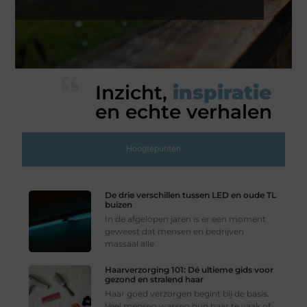
Inzicht,
inspiratie
en echte verhalen
Hoogtepunten
De drie verschillen tussen LED en oude TL
buizen
In de afgelopen jaren is er een moment
geweest dat mensen en bedrijven
massaal alle
Haarverzorging 101: Dé ultieme gids voor
gezond en stralend haar
Haar goed verzorgen begint bij de basis.
Veel mensen wassen hun haar te vaak of