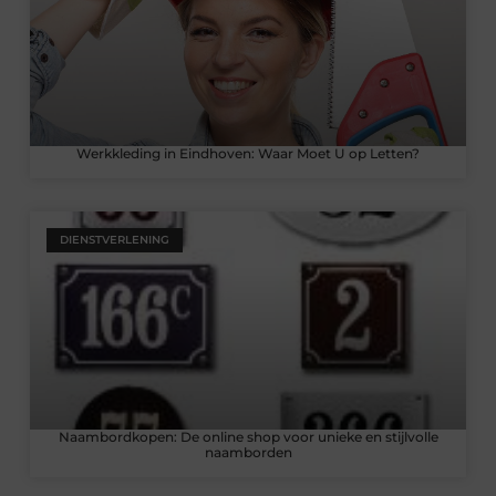
Werkkleding in Eindhoven: Waar Moet U op Letten?
DIENSTVERLENING
Naambordkopen: De online shop voor unieke en stijlvolle
naamborden