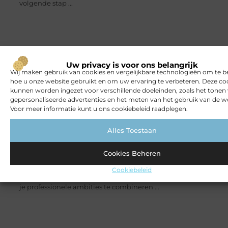
volgende stap ...
Uw privacy is voor ons belangrijk
Wij maken gebruik van cookies en vergelijkbare technologieën om te b
ZORG
hoe u onze website gebruikt en om uw ervaring te verbeteren. Deze co
kunnen worden ingezet voor verschillende doeleinden, zoals het tonen
gepersonaliseerde advertenties en het meten van het gebruik van de we
Voor meer informatie kunt u ons cookiebeleid raadplegen.
Alles Toestaan
Cookies Beheren
Werken in de zorg: jouw gids naar een betekenisvolle carrière
Droom je van een baan waarin je dagelijks het verschil
Cookiebeleid
kunt maken? Werken in de zorg biedt unieke kansen om
je professionele ambities te combineren ...