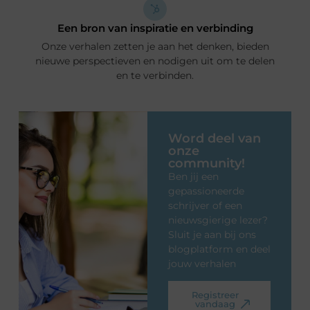
Een bron van inspiratie en verbinding
Onze verhalen zetten je aan het denken, bieden
nieuwe perspectieven en nodigen uit om te delen
en te verbinden.
Word deel van
onze
community!
Ben jij een
gepassioneerde
schrijver of een
nieuwsgierige lezer?
Sluit je aan bij ons
blogplatform en deel
jouw verhalen
Registreer
vandaag